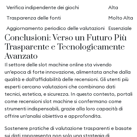
Verifica indipendente dei giochi
Alta
Trasparenza delle fonti
Molto Alta
Aggiornamento periodico delle valutazioni
Essenziale
Conclusioni: Verso un Futuro Più
Trasparente e Tecnologicamente
Avanzato
Il settore delle slot machine online sta vivendo
un’epoca di forte innovazione, alimentata anche dalla
qualità e dall’affidabilità delle recensioni. Gli utenti più
esperti cercano valutazioni che combinano dati
tecnici, estetica, e sicurezza. In questo contesto, portali
come recensioni slot machine si confermano come
strumenti indispensabili, grazie alla loro capacità di
offrire un’analisi obiettiva e approfondita.
Sostenere pratiche di valutazione trasparenti e basate
sui dati rappresenta non solo una strategia di