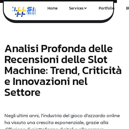
Home
Services
Portfolio
B
Analisi Profonda delle
Recensioni delle Slot
Machine: Trend, Criticità
e Innovazioni nel
Settore
Negli ultimi anni, l’industria del gioco d’azzardo online
ha vissuto una crescita esponenziale, grazie alla