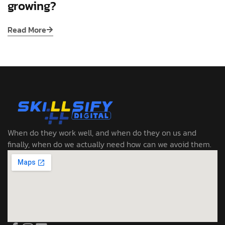
growing?
Read More
When do they work well, and when do they on us and
finally, when do we actually need how can we avoid them.