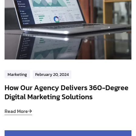
Marketing
February 20, 2024
How Our Agency Delivers 360-Degree
Digital Marketing Solutions
Read More