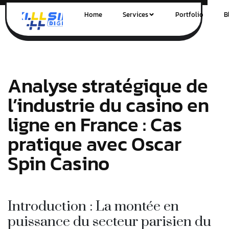
Home
Services
Portfolio
B
Analyse stratégique de
l’industrie du casino en
ligne en France : Cas
pratique avec Oscar
Spin Casino
Introduction : La montée en
puissance du secteur parisien du