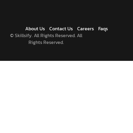
About Us
Contact Us
Careers
Faqs
©
Skillsify. All Rights Reserved. All
Rights Reserved.