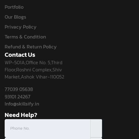
Portfolio
Our Blogs
Privacy Policy
Terms & Condition
Refund & Return Policy
Contact Us
WP-501A,Office No. 5,Third
Floor,Roshni Complex,Shiv
Market,Ashok Vihar-110052
77039 05638
93101 24267
Info@skillsify.in
Need Help?