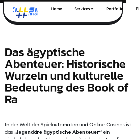
Home
Services
Portfolio
B
Das ägyptische
Abenteuer: Historische
Wurzeln und kulturelle
Bedeutung des Book of
Ra
In der Welt der Spielautomaten und Online-Casinos ist
das
„legendäre ägyptische Abenteuer“
ein