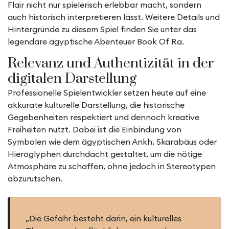
Flair nicht nur spielerisch erlebbar macht, sondern
auch historisch interpretieren lässt. Weitere Details und
Hintergründe zu diesem Spiel finden Sie unter das
legendäre ägyptische Abenteuer Book Of Ra.
Relevanz und Authentizität in der
digitalen Darstellung
Professionelle Spielentwickler setzen heute auf eine
akkurate kulturelle Darstellung, die historische
Gegebenheiten respektiert und dennoch kreative
Freiheiten nutzt. Dabei ist die Einbindung von
Symbolen wie dem ägyptischen Ankh, Skarabäus oder
Hieroglyphen durchdacht gestaltet, um die nötige
Atmosphäre zu schaffen, ohne jedoch in Stereotypen
abzurutschen.
„Die Gefahr besteht darin, ein kulturelles