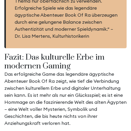
Thema nur oberflächlich zu verwenden.
Erfolgreiche Spiele wie das legendäre
ägyptische Abenteuer Book Of Ra überzeugen
durch eine gelungene Balance zwischen
Authentizität und moderner Spieldynamik.“ –
Dr. Lisa Mertens, Kulturhistorikerin
Fazit: Das kulturelle Erbe im
modernen Gaming
Das erfolgreiche Game das legendäre ägyptische
Abenteuer Book Of Ra zeigt, wie tief die Verbindung
zwischen kulturellem Erbe und digitaler Unterhaltung
sein kann. Es ist mehr als nur ein Glücksspiel; es ist eine
Hommage an die faszinierende Welt des alten Ägypten
– eine Welt voller Mysterien, Symbolik und
Geschichten, die bis heute nichts von ihrer
Anziehungskraft verloren hat.