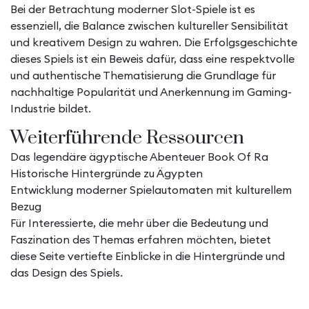
Bei der Betrachtung moderner Slot-Spiele ist es
essenziell, die Balance zwischen kultureller Sensibilität
und kreativem Design zu wahren. Die Erfolgsgeschichte
dieses Spiels ist ein Beweis dafür, dass eine respektvolle
und authentische Thematisierung die Grundlage für
nachhaltige Popularität und Anerkennung im Gaming-
Industrie bildet.
Weiterführende Ressourcen
Das legendäre ägyptische Abenteuer Book Of Ra
Historische Hintergründe zu Ägypten
Entwicklung moderner Spielautomaten mit kulturellem
Bezug
Für Interessierte, die mehr über die Bedeutung und
Faszination des Themas erfahren möchten, bietet
diese Seite vertiefte Einblicke in die Hintergründe und
das Design des Spiels.