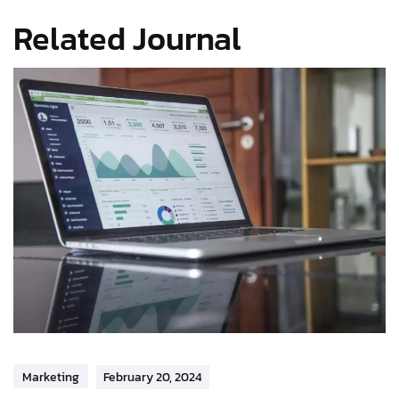
Related Journal
Marketing
February 20, 2024