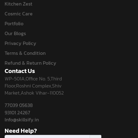
Kitchen Zest
Cosmic Care
Portfolio
Our Blogs
Privacy Policy
Terms & Condition
Refund & Return Policy
Contact Us
WP-501A,Office No. 5,Third
Floor,Roshni Complex,Shiv
Market,Ashok Vihar-110052
77039 05638
93101 24267
Info@skillsify.in
Need Help?