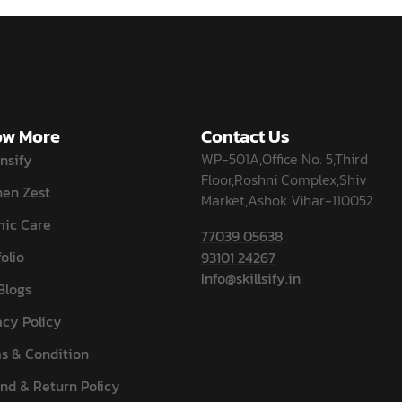
w More
Contact Us
WP-501A,Office No. 5,Third
nsify
Floor,Roshni Complex,Shiv
hen Zest
Market,Ashok Vihar-110052
ic Care
77039 05638
olio
93101 24267
Info@skillsify.in
Blogs
acy Policy
s & Condition
nd & Return Policy