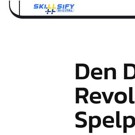
Den D
Revol
Spelp