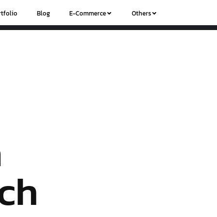
tfolio
Blog
E-Commerce
Others
a
och