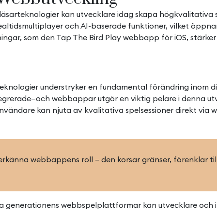
rteknologier kan utvecklare idag skapa högkvalitativa sp
ealtidsmultiplayer och AI-baserade funktioner, vilket öppn
ingar, som den Tap The Bird Play webbapp för iOS, stärke
ologier understryker en fundamental förändring inom digit
 integrerade—och webbappar utgör en viktig pelare i denna u
nvändare kan njuta av kvalitativa spelsessioner direkt via
 erkänna webbappens roll – den korsar gränser, förenklar ti
 generationens webbspelplattformar kan utvecklare och ind