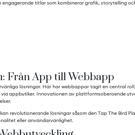
 engagerande titlar som kombinerar grafik, storytelling och
n: Från App till Webbapp
nliga lösningar. Här har webbappar tagit en central roll, 
ng via appbutiker. Innovationen av plattformsoberoende u
lser.
e kan revolutionerande lösningar såsom den
Tap The Bird Pl
nalitet eller användarvänlighet.
 Webbutveckling