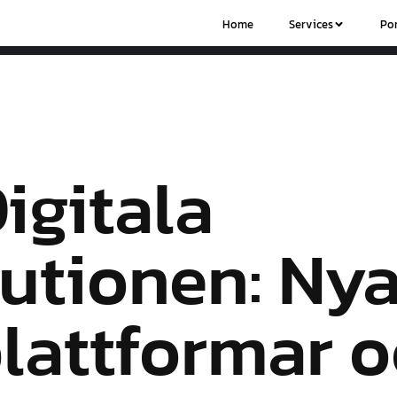
Home
Services
Por
igitala
utionen: Ny
lattformar 