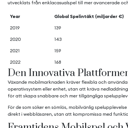
utvecklats från enklacasualspel till mer avancerade och
Year
Global Spelintäkt (miljarder €)
2019
139
2020
143
2021
159
2022
168
Den Innovativa Plattforme
Växande mobilmarknaden kräver flexibla och användarvä
operativsystem eller enhet, utan att kräva nedladdni
för att skapa snabbare och mer tillgängliga speluppleve
För de som söker en sömlös, mobilvänlig spelupplevels
direkt i webbläsaren, utan att kompromissa med funktio
Framtidens Mobilspel och