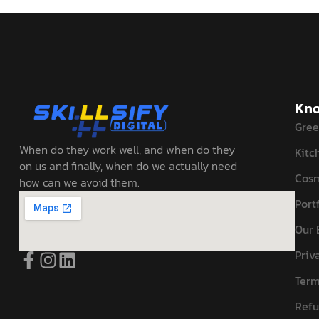
Kno
Gree
When do they work well, and when do they
Kitc
on us and finally, when do we actually need
Cosm
how can we avoid them.
Portf
Our 
Priv
Term
Refu