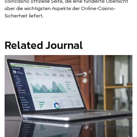
coincasino offizielle Seite, die eine fundierte Übersicht
über die wichtigsten Aspekte der Online-Casino-
Sicherheit liefert.
Related Journal