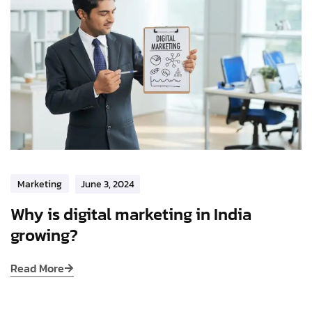
Marketing
June 3, 2024
Why is digital marketing in India
growing?
Read More