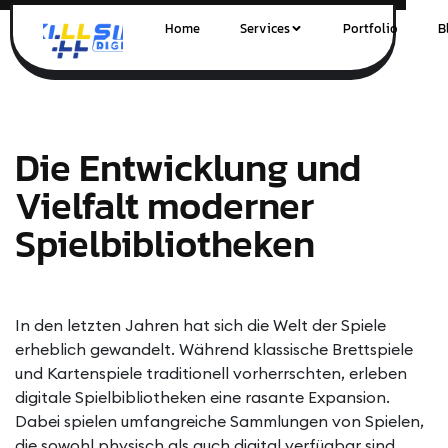
Home
Services
Portfolio
B
Die Entwicklung und
Vielfalt moderner
Spielbibliotheken
In den letzten Jahren hat sich die Welt der Spiele
erheblich gewandelt. Während klassische Brettspiele
und Kartenspiele traditionell vorherrschten, erleben
digitale Spielbibliotheken eine rasante Expansion.
Dabei spielen umfangreiche Sammlungen von Spielen,
die sowohl physisch als auch digital verfügbar sind,