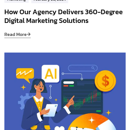
How Our Agency Delivers 360-Degree
Digital Marketing Solutions
Read More