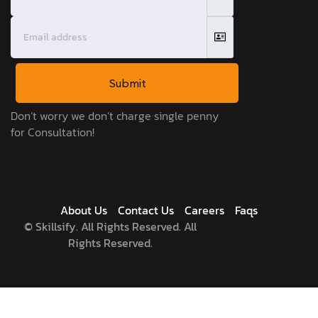
Submit
Don’t worry we don’t charge single penny
for Consultation!
About Us
Contact Us
Careers
Faqs
©
Skillsify. All Rights Reserved. All
Rights Reserved.