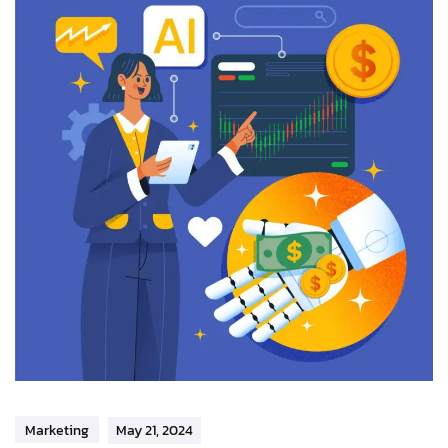
Marketing
May 21, 2024