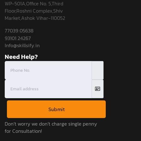
WP-501A,Office No. 5,Third
Floor,Roshni Complex,Shiv
Market,Ashok Vihar-110052
77039 05638
93101 24267
Info@skillsify.in
Need Help?
Submit
Don’t worry we don’t charge single penny
for Consultation!