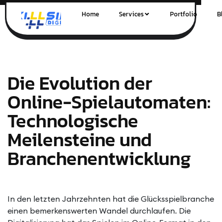
Home
Services
Portfolio
B
Die Evolution der
Online-Spielautomaten:
Technologische
Meilensteine und
Branchenentwicklung
In den letzten Jahrzehnten hat die Glücksspielbranche
einen bemerkenswerten Wandel durchlaufen. Die