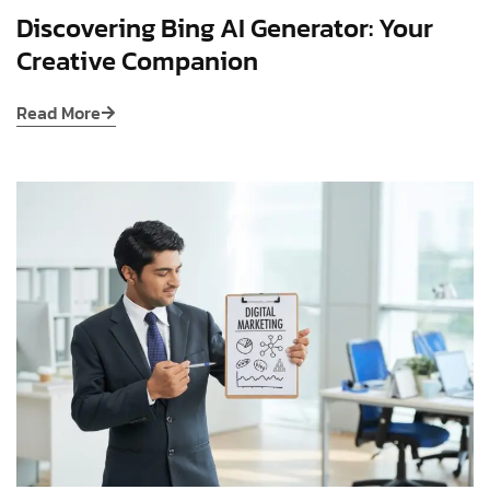
Discovering Bing AI Generator: Your
Creative Companion
Read More