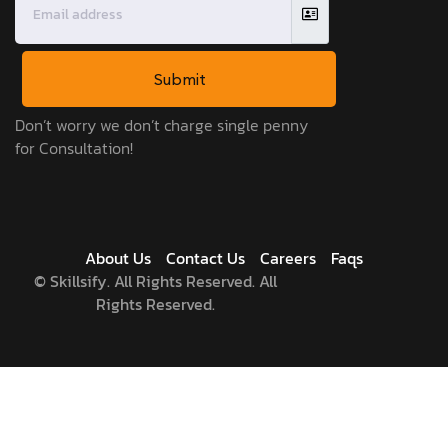
Submit
Don’t worry we don’t charge single penny
for Consultation!
About Us
Contact Us
Careers
Faqs
©
Skillsify. All Rights Reserved. All
Rights Reserved.