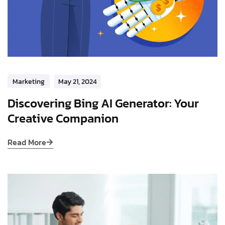
Marketing
May 21, 2024
Discovering Bing AI Generator: Your
Creative Companion
Read More