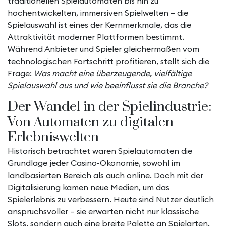
traditionellen Spielautomaten bis hin zu
hochentwickelten, immersiven Spielwelten – die
Spielauswahl ist eines der Kernmerkmale, das die
Attraktivität moderner Plattformen bestimmt.
Während Anbieter und Spieler gleichermaßen vom
technologischen Fortschritt profitieren, stellt sich die
Frage:
Was macht eine überzeugende, vielfältige
Spielauswahl aus und wie beeinflusst sie die Branche?
Der Wandel in der Spielindustrie:
Von Automaten zu digitalen
Erlebniswelten
Historisch betrachtet waren Spielautomaten die
Grundlage jeder Casino-Ökonomie, sowohl im
landbasierten Bereich als auch online. Doch mit der
Digitalisierung kamen neue Medien, um das
Spielerlebnis zu verbessern. Heute sind Nutzer deutlich
anspruchsvoller – sie erwarten nicht nur klassische
Slots, sondern auch eine breite Palette an Spielarten,