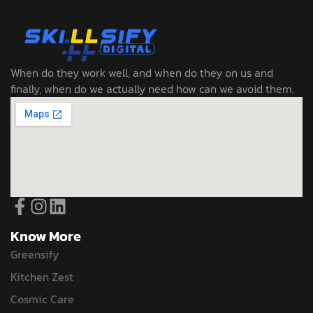
When do they work well, and when do they on us and
finally, when do we actually need how can we avoid them.
Know More
Greensify
Kitchen Zest
Cosmic Care