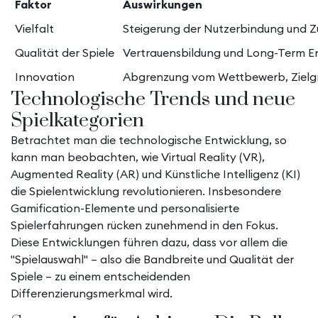
Faktor
Auswirkungen
Vielfalt
Steigerung der Nutzerbindung und Z
Qualität der Spiele
Vertrauensbildung und Long-Term 
Innovation
Abgrenzung vom Wettbewerb, Zielg
Technologische Trends und neue
Spielkategorien
Betrachtet man die technologische Entwicklung, so
kann man beobachten, wie Virtual Reality (VR),
Augmented Reality (AR) und Künstliche Intelligenz (KI)
die Spielentwicklung revolutionieren. Insbesondere
Gamification
-Elemente und personalisierte
Spielerfahrungen rücken zunehmend in den Fokus.
Diese Entwicklungen führen dazu, dass vor allem die
"Spielauswahl" – also die Bandbreite und Qualität der
Spiele – zu einem entscheidenden
Differenzierungsmerkmal wird.