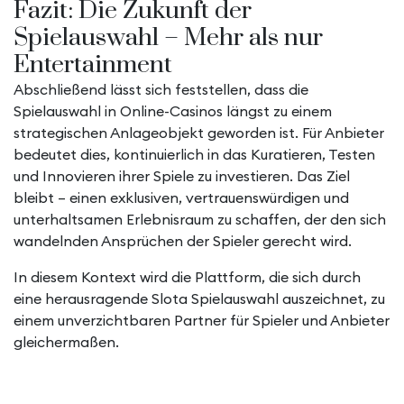
Fazit: Die Zukunft der
Spielauswahl – Mehr als nur
Entertainment
Abschließend lässt sich feststellen, dass die
Spielauswahl in Online-Casinos längst zu einem
strategischen Anlageobjekt geworden ist. Für Anbieter
bedeutet dies, kontinuierlich in das Kuratieren, Testen
und Innovieren ihrer Spiele zu investieren. Das Ziel
bleibt – einen exklusiven, vertrauenswürdigen und
unterhaltsamen Erlebnisraum zu schaffen, der den sich
wandelnden Ansprüchen der Spieler gerecht wird.
In diesem Kontext wird die Plattform, die sich durch
eine herausragende Slota Spielauswahl auszeichnet, zu
einem unverzichtbaren Partner für Spieler und Anbieter
gleichermaßen.