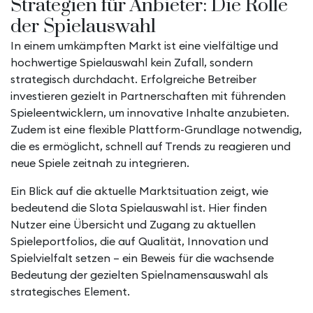
Strategien für Anbieter: Die Rolle
der Spielauswahl
In einem umkämpften Markt ist eine vielfältige und
hochwertige Spielauswahl kein Zufall, sondern
strategisch durchdacht. Erfolgreiche Betreiber
investieren gezielt in Partnerschaften mit führenden
Spieleentwicklern, um innovative Inhalte anzubieten.
Zudem ist eine flexible Plattform-Grundlage notwendig,
die es ermöglicht, schnell auf Trends zu reagieren und
neue Spiele zeitnah zu integrieren.
Ein Blick auf die aktuelle Marktsituation zeigt, wie
bedeutend die
Slota Spielauswahl
ist. Hier finden
Nutzer eine Übersicht und Zugang zu aktuellen
Spieleportfolios, die auf Qualität, Innovation und
Spielvielfalt setzen – ein Beweis für die wachsende
Bedeutung der gezielten Spielnamensauswahl als
strategisches Element.