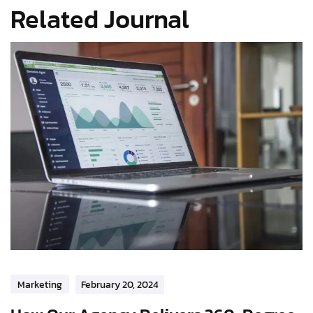
Related Journal
Marketing
February 20, 2024