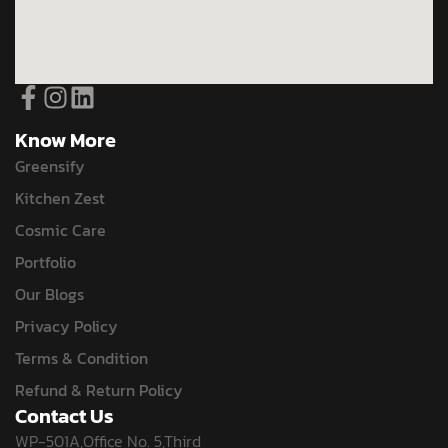
Know More
Greensify
Kitchen Zest
Cosmic Care
Portfolio
Our Blogs
Privacy Policy
Terms & Condition
Refund & Return Policy
Contact Us
WP-501A,Office No. 5,Third