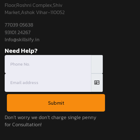
Floor,Roshni Complex,Shiv
Market,Ashok Vihar-110052
77039 05638
93101 24267
Info@skillsify.in
Need Help?
Submit
Don’t worry we don’t charge single penny
for Consultation!