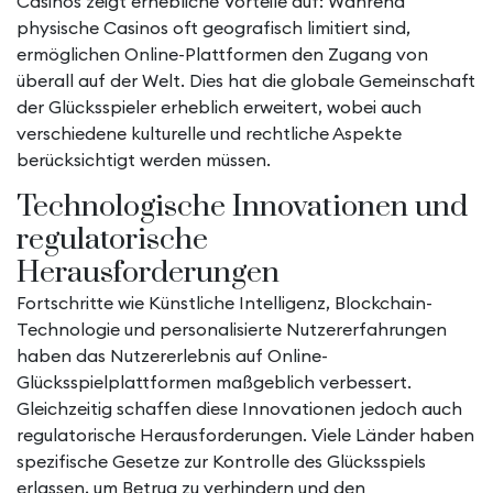
Casinos zeigt erhebliche Vorteile auf: Während
physische Casinos oft geografisch limitiert sind,
ermöglichen Online-Plattformen den Zugang von
überall auf der Welt. Dies hat die globale Gemeinschaft
der Glücksspieler erheblich erweitert, wobei auch
verschiedene kulturelle und rechtliche Aspekte
berücksichtigt werden müssen.
Technologische Innovationen und
regulatorische
Herausforderungen
Fortschritte wie Künstliche Intelligenz, Blockchain-
Technologie und personalisierte Nutzererfahrungen
haben das Nutzererlebnis auf Online-
Glücksspielplattformen maßgeblich verbessert.
Gleichzeitig schaffen diese Innovationen jedoch auch
regulatorische Herausforderungen. Viele Länder haben
spezifische Gesetze zur Kontrolle des Glücksspiels
erlassen, um Betrug zu verhindern und den