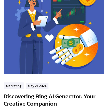
Marketing
May 21, 2024
Discovering Bing AI Generator: Your
Creative Companion