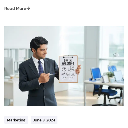
Read More
Marketing
June 3, 2024