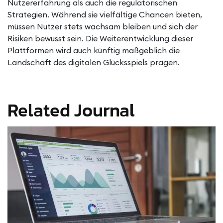
Nutzererfahrung als auch die regulatorischen
Strategien. Während sie vielfältige Chancen bieten,
müssen Nutzer stets wachsam bleiben und sich der
Risiken bewusst sein. Die Weiterentwicklung dieser
Plattformen wird auch künftig maßgeblich die
Landschaft des digitalen Glücksspiels prägen.
Related Journal