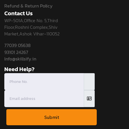
Refund & Return Policy
Contact Us
WP-501A,Office No. 5,Third
Floor,Roshni Complex,Shiv
Market,Ashok Vihar-110052
77039 05638
93101 24267
Info@skillsify.in
Need Help?
Submit