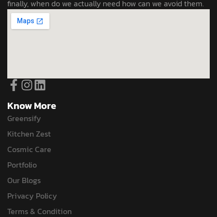
finally, when do we actually need how can we avoid them.
Know More
Greensify
Kitchen Zest
Cosmic Care
Portfolio
Our Blogs
Privacy Policy
Terms & Condition