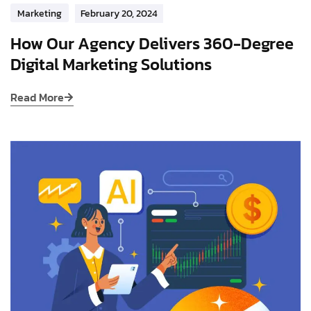
Marketing
February 20, 2024
How Our Agency Delivers 360-Degree
Digital Marketing Solutions
Read More