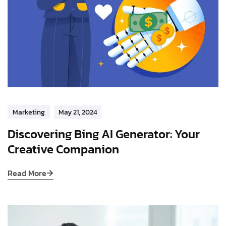
Marketing
May 21, 2024
Discovering Bing AI Generator: Your
Creative Companion
Read More