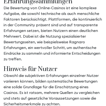
Erfahrungssammlungen
Die Bewertung von Online-Casinos ist eine komplexe
Aufgabe, die sowohl technische als auch menschliche
Faktoren berücksichtigt. Plattformen, die kontinuierlich
in der Community präsent sind und auf transparente
Erfahrungen setzen, bieten Nutzern einen deutlichen
Mehrwert. Dabei ist die Nutzung spezialisierter
Bewertungsseiten, wie beispielsweise Ragnaro
Erfahrungen, ein wertvoller Schritt, um authentische
Eindrücke zu sammeln und informierte Entscheidungen
zu treffen.
Hinweis für Nutzer
Obwohl die subjektiven Erfahrungen einzelner Nutzer
variieren können, bilden systematische Bewertungen
eine solide Grundlage für die Einschätzung eines
Casinos. Es ist ratsam, mehrere Quellen zu vergleichen
und stets auf gesetzliche Voraussetzungen sowie die
Sicherheitsmerkmale zu achten.