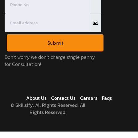
Submit
Don’t worry we don’t charge single penny
for Consultation!
About Us
Contact Us
Careers
Faqs
©
Skillsify. All Rights Reserved. All
Rights Reserved.