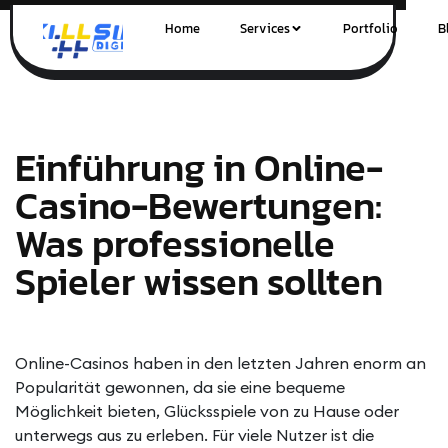
Home
Services
Portfolio
B
Einführung in Online-
Casino-Bewertungen:
Was professionelle
Spieler wissen sollten
Online-Casinos haben in den letzten Jahren enorm an
Popularität gewonnen, da sie eine bequeme
Möglichkeit bieten, Glücksspiele von zu Hause oder
unterwegs aus zu erleben. Für viele Nutzer ist die