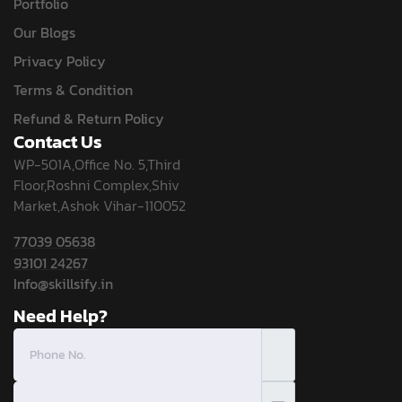
Portfolio
Our Blogs
Privacy Policy
Terms & Condition
Refund & Return Policy
Contact Us
WP-501A,Office No. 5,Third
Floor,Roshni Complex,Shiv
Market,Ashok Vihar-110052
77039 05638
93101 24267
Info@skillsify.in
Need Help?