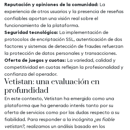
Reputación y opiniones de la comunidad:
La
experiencia de otros usuarios y la presencia de reseñas
confiables aportan una visión real sobre el
funcionamiento de la plataforma.
Seguridad tecnológica:
La implementación de
protocolos de encriptación SSL, autenticación de dos
factores y sistemas de detección de fraudes refuerzan
la protección de datos personales y transacciones.
Oferta de juegos y cuotas:
La variedad, calidad y
competitividad en cuotas reflejan la profesionalidad y
confianza del operador.
Vetistan: una evaluación en
profundidad
En este contexto, Vetistan ha emergido como una
plataforma que ha generado interés tanto por su
oferta de servicios como por las dudas respecto a su
fiabilidad. Para responder a la incógnita
¿es fiable
vetistan?
, realizamos un análisis basado en los