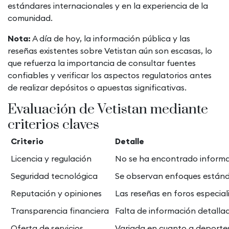
estándares internacionales y en la experiencia de la
comunidad.
Nota:
A día de hoy, la información pública y las
reseñas existentes sobre Vetistan aún son escasas, lo
que refuerza la importancia de consultar fuentes
confiables y verificar los aspectos regulatorios antes
de realizar depósitos o apuestas significativas.
Evaluación de Vetistan mediante
criterios claves
Criterio
Detalle
Licencia y regulación
No se ha encontrado informac
Seguridad tecnológica
Se observan enfoques estánda
Reputación y opiniones
Las reseñas en foros especiali
Transparencia financiera
Falta de información detallad
Oferta de servicios
Variada en cuanto a deportes