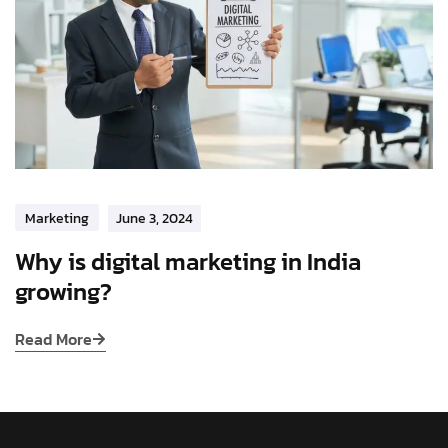
Marketing
June 3, 2024
Why is digital marketing in India
growing?
Read More