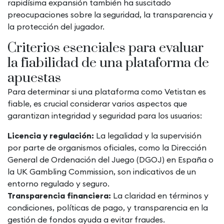
rapidísima expansión también ha suscitado
preocupaciones sobre la seguridad, la transparencia y
la protección del jugador.
Criterios esenciales para evaluar
la fiabilidad de una plataforma de
apuestas
Para determinar si una plataforma como Vetistan es
fiable, es crucial considerar varios aspectos que
garantizan integridad y seguridad para los usuarios:
Licencia y regulación:
La legalidad y la supervisión
por parte de organismos oficiales, como la Dirección
General de Ordenación del Juego (DGOJ) en España o
la UK Gambling Commission, son indicativos de un
entorno regulado y seguro.
Transparencia financiera:
La claridad en términos y
condiciones, políticas de pago, y transparencia en la
gestión de fondos ayuda a evitar fraudes.