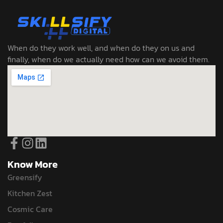
When do they work well, and when do they on us and
finally, when do we actually need how can we avoid them.
Know More
Greensify
Kitchen Zest
Cosmic Care