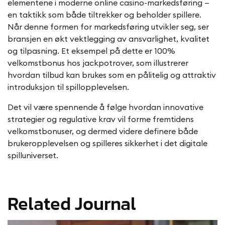
elementene i moderne online casino-markedsføring —
en taktikk som både tiltrekker og beholder spillere.
Når denne formen for markedsføring utvikler seg, ser
bransjen en økt vektlegging av ansvarlighet, kvalitet
og tilpasning. Et eksempel på dette er 100%
velkomstbonus hos jackpotrover, som illustrerer
hvordan tilbud kan brukes som en pålitelig og attraktiv
introduksjon til spillopplevelsen.
Det vil være spennende å følge hvordan innovative
strategier og regulative krav vil forme fremtidens
velkomstbonuser, og dermed videre definere både
brukeropplevelsen og spilleres sikkerhet i det digitale
spilluniverset.
Related Journal