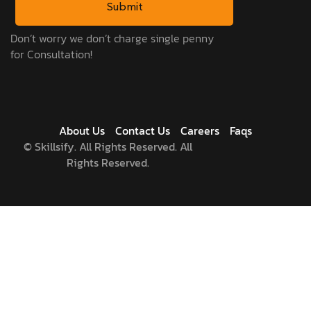
Submit
Don’t worry we don’t charge single penny
for Consultation!
About Us
Contact Us
Careers
Faqs
©
Skillsify. All Rights Reserved. All
Rights Reserved.