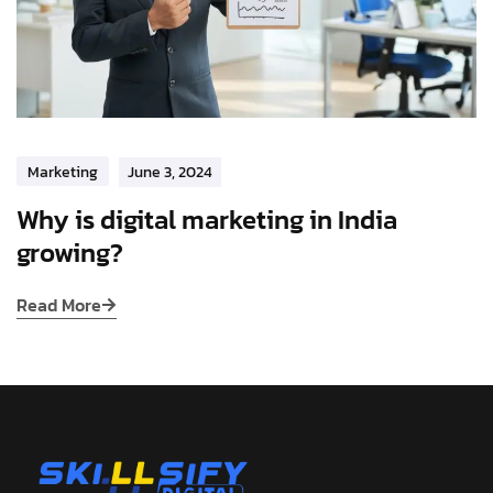
Marketing
June 3, 2024
Why is digital marketing in India
growing?
Read More