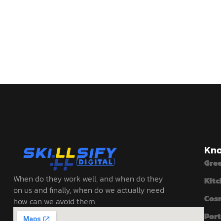
Kno
Gre
When do they work well, and when do they
Kitc
on us and finally, when do we actually need
Cos
how can we avoid them.
Port