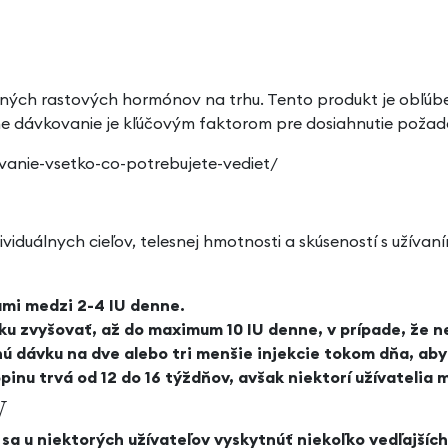
ých rastových hormónov na trhu. Tento produkt je obľúbený
ne dávkovanie je kľúčovým faktorom pre dosiahnutie požado
anie-vsetko-co-potrebujete-vediet/
dividuálnych cieľov, telesnej hmotnosti a skúseností s užív
ami medzi 2-4 IU denne.
 zvyšovať, až do maximum 10 IU denne, v prípade, že ne
ú dávku na dve alebo tri menšie injekcie tokom dňa, aby
pinu trvá od 12 do 16 týždňov, avšak niektorí užívatelia
y
a u niektorých užívateľov vyskytnúť niekoľko vedľajších 