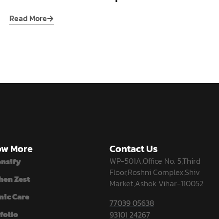
Read More
w More
Contact Us
WP-501A,Office No. 5,Third
ensify
Floor,Roshni Complex,Shiv
hen Zest
Market,Ashok Vihar-110052
mic Care
77039 05638
folio
93101 24267