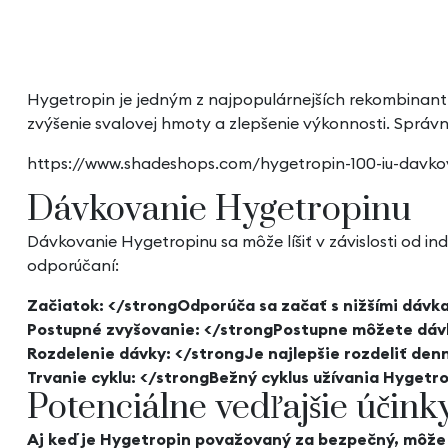
Hygetropin je jedným z najpopulárnejších rekombinantn
zvýšenie svalovej hmoty a zlepšenie výkonnosti. Správ
https://www.shadeshops.com/hygetropin-100-iu-davkov
Dávkovanie Hygetropinu
Dávkovanie Hygetropinu sa môže líšiť v závislosti od in
odporúčaní:
Začiatok: </strongOdporúča sa začať s nižšími dávk
Postupné zvyšovanie: </strongPostupne môžete dávku
Rozdelenie dávky: </strongJe najlepšie rozdeliť denn
Trvanie cyklu: </strongBežný cyklus užívania Hygetro
Potenciálne vedľajšie účink
Aj keď je Hygetropin považovaný za bezpečný, môže s