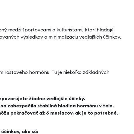
 medzi športovcami a kulturistami, ktorí hľadajú
vaných výsledkov a minimalizáciu vedľajších účinkov.
aním rastového hormónu. Tu je niekoľko základných
pozorujete žiadne vedľajšie účinky.
 sa zabezpečila stabilná hladina hormónu v tele.
 môžu pokračovať až 6 mesiacov, ak je to potrebné.
účinkov, ako sú: