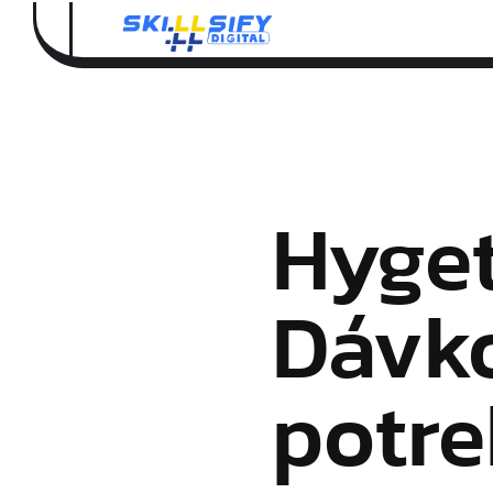
Hyget
Dávko
potre