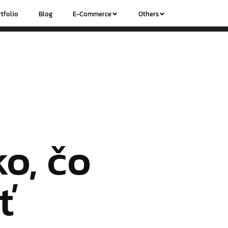
tfolio
Blog
E-Commerce
Others
o, čo
ť