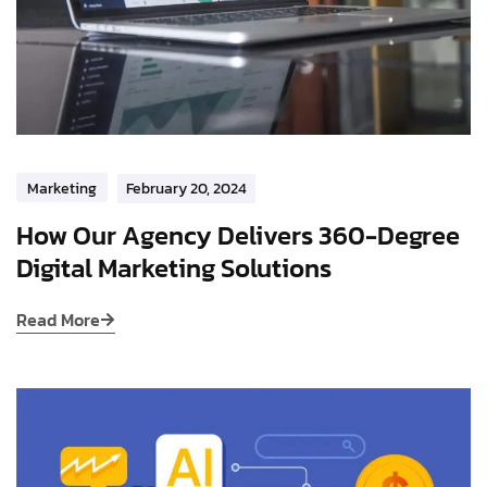
Marketing
February 20, 2024
How Our Agency Delivers 360-Degree
Digital Marketing Solutions
Read More