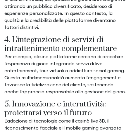
attirando un pubblico diversificato, desideroso di
esperienze personalizzate. In questo contesto, la
qualità e la credibilità delle piattaforme diventano
fattori distintivi.
4. L'integrazione di servizi di
intrattenimento complementare
Per esempio, alcune piattaforme cercano di arricchire
l'esperienza di gioco integrando servizi di live
entertainment, tour virtuali o addirittura social gaming.
Questa multidimensionalità aumenta l'engagement e
favorisce la fidelizzazione del cliente, sostenendo
anche l'approccio responsabile alla gestione del gioco.
5. Innovazione e interattività:
proiettarsi verso il futuro
L'adozione di tecnologie come il casinò live 3D, il
riconoscimento facciale e il mobile gaming avanzato