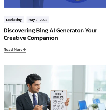
Marketing
May 21, 2024
Discovering Bing AI Generator: Your
Creative Companion
Read More