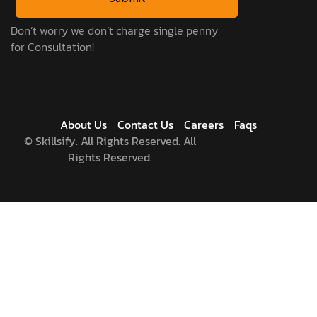
Don’t worry we don’t charge single penny
for Consultation!
About Us
Contact Us
Careers
Faqs
©
Skillsify. All Rights Reserved. All
Rights Reserved.