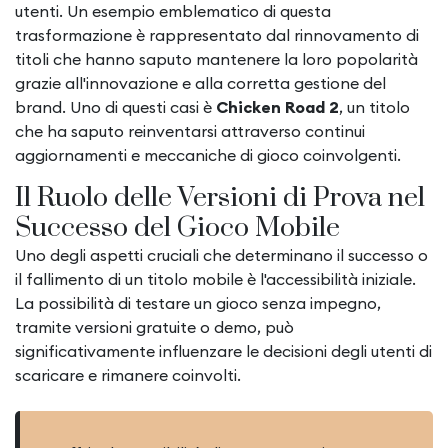
utenti. Un esempio emblematico di questa
trasformazione è rappresentato dal rinnovamento di
titoli che hanno saputo mantenere la loro popolarità
grazie all'innovazione e alla corretta gestione del
brand. Uno di questi casi è
Chicken Road 2
, un titolo
che ha saputo reinventarsi attraverso continui
aggiornamenti e meccaniche di gioco coinvolgenti.
Il Ruolo delle Versioni di Prova nel
Successo del Gioco Mobile
Uno degli aspetti cruciali che determinano il successo o
il fallimento di un titolo mobile è l'accessibilità iniziale.
La possibilità di testare un gioco senza impegno,
tramite versioni gratuite o demo, può
significativamente influenzare le decisioni degli utenti di
scaricare e rimanere coinvolti.