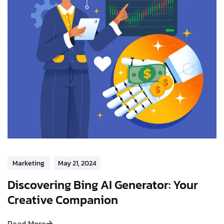
Marketing
May 21, 2024
Discovering Bing AI Generator: Your
Creative Companion
Read More