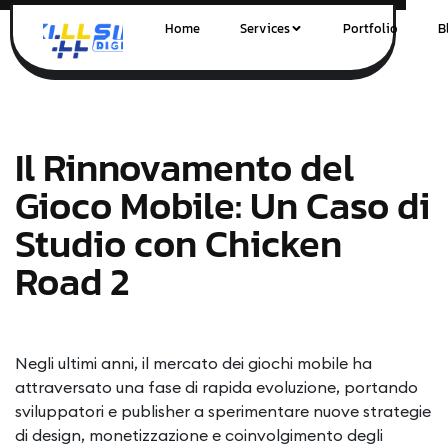
Home
Services
Portfolio
B
Il Rinnovamento del
Gioco Mobile: Un Caso di
Studio con Chicken
Road 2
Negli ultimi anni, il mercato dei giochi mobile ha
attraversato una fase di rapida evoluzione, portando
sviluppatori e publisher a sperimentare nuove strategie
di design, monetizzazione e coinvolgimento degli