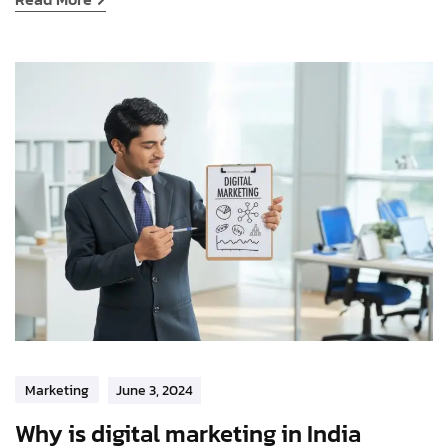
Marketing
June 3, 2024
Why is digital marketing in India