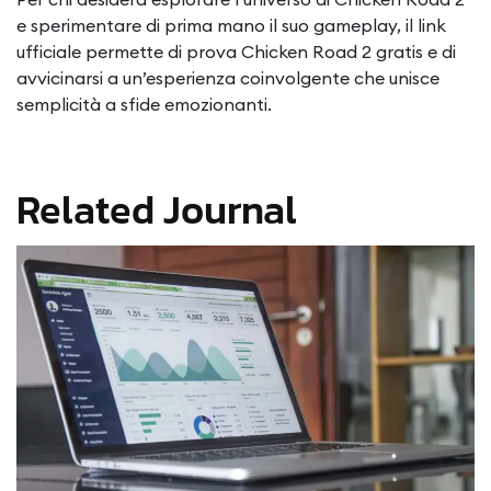
e sperimentare di prima mano il suo gameplay, il link
ufficiale permette di prova Chicken Road 2 gratis e di
avvicinarsi a un’esperienza coinvolgente che unisce
semplicità a sfide emozionanti.
Related Journal