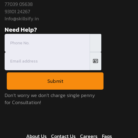
77039 05638
93101 24267
Info@skillsify.in
Need Help?
Submit
Don’t worry we don’t charge single penny
for Consultation!
About Us
Contact Us
Careers
Faqs