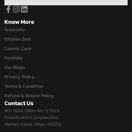
Know More
Greensify
Kitchen Zest
Cosmic Care
Portfolio
Our Blogs
Privacy Policy
Terms & Condition
Refund & Return Policy
Contact Us
WP-501A,Office No. 5,Third
Floor,Roshni Complex,Shiv
Market,Ashok Vihar-110052