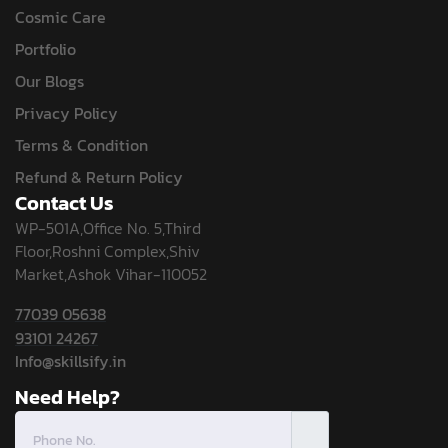
Cosmic Care
Portfolio
Our Blogs
Privacy Policy
Terms & Condition
Refund & Return Policy
Contact Us
WP-501A,Office No. 5,Third
Floor,Roshni Complex,Shiv
Market,Ashok Vihar-110052
77039 05638
93101 24267
Info@skillsify.in
Need Help?