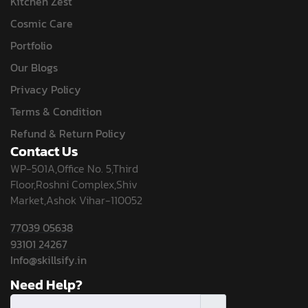
Kitchen Zest
Cosmic Care
Portfolio
Our Blogs
Privacy Policy
Terms & Condition
Refund & Return Policy
Contact Us
WP-501A,Office No. 5,Third
Floor,Roshni Complex,Shiv
Market,Ashok Vihar-110052
77039 05638
93101 24267
Info@skillsify.in
Need Help?