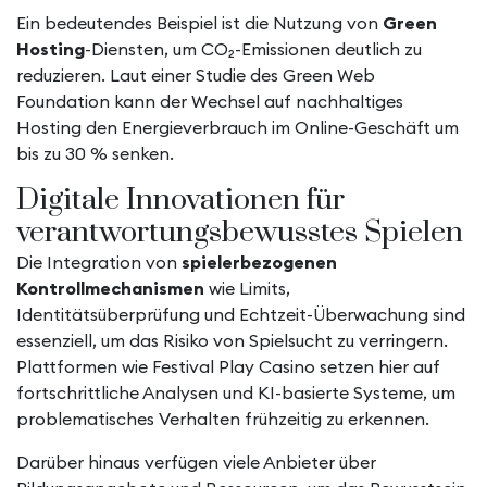
Ein bedeutendes Beispiel ist die Nutzung von
Green
Hosting
-Diensten, um CO₂-Emissionen deutlich zu
reduzieren. Laut einer Studie des Green Web
Foundation kann der Wechsel auf nachhaltiges
Hosting den Energieverbrauch im Online-Geschäft um
bis zu
30 %
senken.
Digitale Innovationen für
verantwortungsbewusstes Spielen
Die Integration von
spielerbezogenen
Kontrollmechanismen
wie Limits,
Identitätsüberprüfung und Echtzeit-Überwachung sind
essenziell, um das Risiko von Spielsucht zu verringern.
Plattformen wie Festival Play Casino setzen hier auf
fortschrittliche Analysen und KI-basierte Systeme, um
problematisches Verhalten frühzeitig zu erkennen.
Darüber hinaus verfügen viele Anbieter über