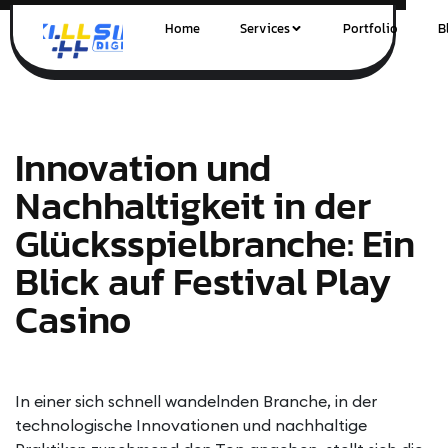
Home
Services
Portfolio
B
Innovation und
Nachhaltigkeit in der
Glücksspielbranche: Ein
Blick auf Festival Play
Casino
In einer sich schnell wandelnden Branche, in der
technologische Innovationen und nachhaltige