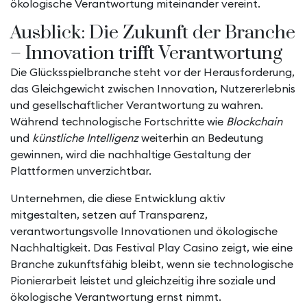
ökologische Verantwortung miteinander vereint.
Ausblick: Die Zukunft der Branche
– Innovation trifft Verantwortung
Die Glücksspielbranche steht vor der Herausforderung,
das Gleichgewicht zwischen Innovation, Nutzererlebnis
und gesellschaftlicher Verantwortung zu wahren.
Während technologische Fortschritte wie
Blockchain
und
künstliche Intelligenz
weiterhin an Bedeutung
gewinnen, wird die nachhaltige Gestaltung der
Plattformen unverzichtbar.
Unternehmen, die diese Entwicklung aktiv
mitgestalten, setzen auf Transparenz,
verantwortungsvolle Innovationen und ökologische
Nachhaltigkeit. Das Festival Play Casino zeigt, wie eine
Branche zukunftsfähig bleibt, wenn sie technologische
Pionierarbeit leistet und gleichzeitig ihre soziale und
ökologische Verantwortung ernst nimmt.