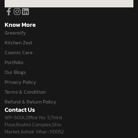
Know More
Greensify
Kitchen Zest
Cosmic Care
Portfolio
Our Blogs
Privacy Policy
Terms & Condition
Refund & Return Policy
Contact Us
WP-501A,Office No. 5,Third
Floor,Roshni Complex,Shiv
Market,Ashok Vihar-110052