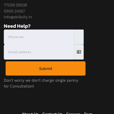
77039 05638
93101 24267
Info@skillsify.in
Need Help?
Submit
Don’t worry we don’t charge single penny
for Consultation!
About Us
Contact Us
Careers
Faqs