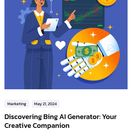
Marketing
May 21, 2024
Discovering Bing AI Generator: Your
Creative Companion