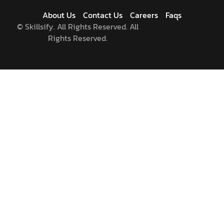
About Us
Contact Us
Careers
Faqs
©
Skillsify. All Rights Reserved. All
Rights Reserved.