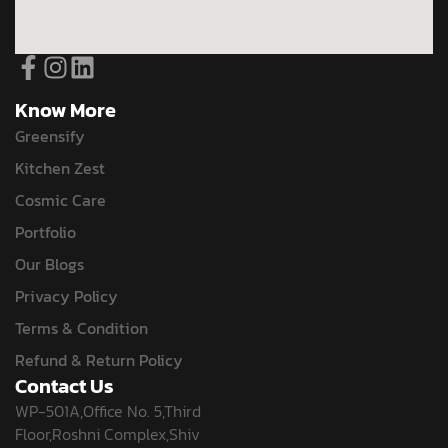
Know More
Greensify
Kitchen Zest
Cosmic Care
Portfolio
Our Blogs
Privacy Policy
Terms & Condition
Refund & Return Policy
Contact Us
WP-501A,Office No. 5,Third
Floor,Roshni Complex,Shiv