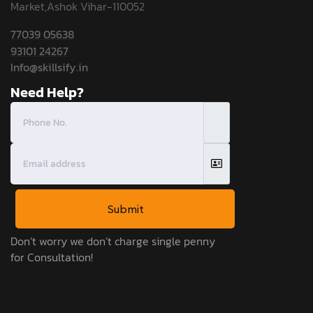
Market,Ashok Vihar-110052
77039 05638
93101 24267
Info@skillsify.in
Need Help?
Submit
Don’t worry we don’t charge single penny
for Consultation!