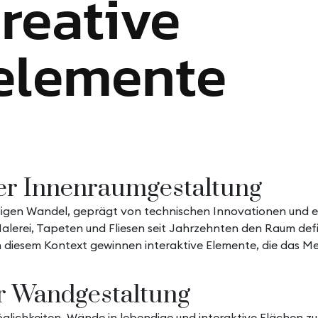
reative
elemente
der Innenraumgestaltung
digen Wandel, geprägt von technischen Innovationen und e
Malerei, Tapeten und Fliesen seit Jahrzehnten den Raum def
 diesem Kontext gewinnen interaktive Elemente, die das M
er Wandgestaltung
ichkeiten, Wände in lebendige und interaktive Flächen zu 