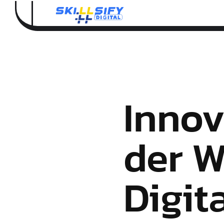
Innov
der W
Digit