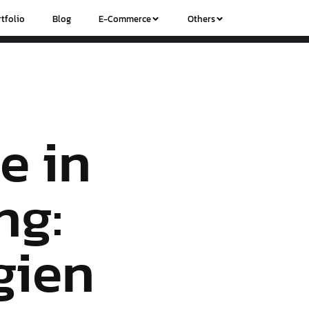
tfolio
Blog
E-Commerce
Others
e in
ng:
gien