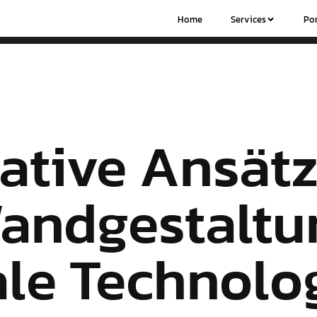
Home
Services
Por
ative Ansätz
andgestaltu
ale Technolo