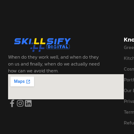
Kno
Gree
When do they work well, and when do they
Kitc
on us and finally, when do we actually need
Cosm
how can we avoid them.
Portf
Our 
Priv
Term
Refu