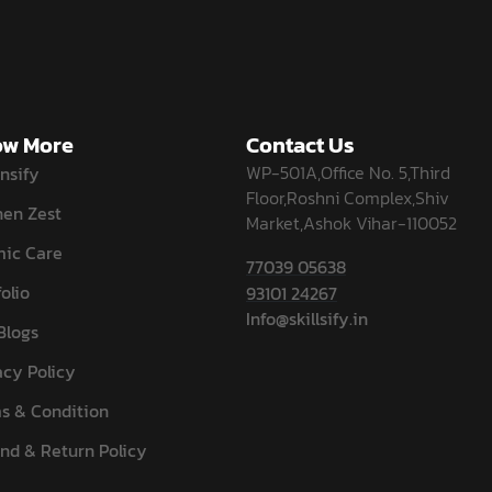
w More
Contact Us
WP-501A,Office No. 5,Third
nsify
Floor,Roshni Complex,Shiv
hen Zest
Market,Ashok Vihar-110052
ic Care
77039 05638
olio
93101 24267
Info@skillsify.in
Blogs
acy Policy
s & Condition
nd & Return Policy