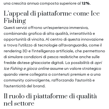
una crescita annua composta superiore al
12%
.
L’appeal di piattaforme come Ice
Fishing
Questi servizi offrono un’esperienza immersiva,
combinando grafica di alta qualità, interattività e
opportunità di vincita. Al centro di questa innovazione
si trova l’utilizzo di tecnologie all’avanguardia, come il
rendering 3D e l’intelligenza artificiale, che permettono
di simulare condizioni di pesca realistiche anche sulle
fredde distese ghiacciate digitali. La possibilità di
apri
Ice Fishing e gioca online
assume un valore strategico
quando viene collegata a contenuti premium e a una
community coinvolgente, rafforzando l’autorità e
l’autenticità del brand.
Il ruolo di piattaforme di qualità
nel settore