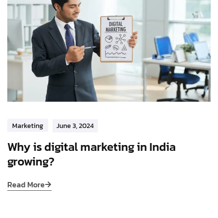
Marketing
June 3, 2024
Why is digital marketing in India
growing?
Read More