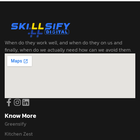
When do they work well, and when do they on us and
finally, when do we actually need how can we avoid them.
Know More
Greensify
Kitchen Zest