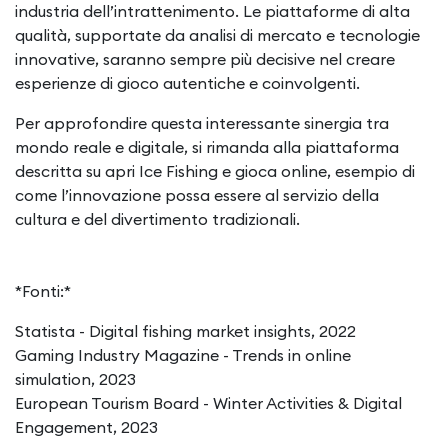
industria dell’intrattenimento. Le piattaforme di alta
qualità, supportate da analisi di mercato e tecnologie
innovative, saranno sempre più decisive nel creare
esperienze di gioco autentiche e coinvolgenti.
Per approfondire questa interessante sinergia tra
mondo reale e digitale, si rimanda alla piattaforma
descritta su apri Ice Fishing e gioca online, esempio di
come l’innovazione possa essere al servizio della
cultura e del divertimento tradizionali.
*Fonti:*
Statista - Digital fishing market insights, 2022
Gaming Industry Magazine - Trends in online
simulation, 2023
European Tourism Board - Winter Activities & Digital
Engagement, 2023