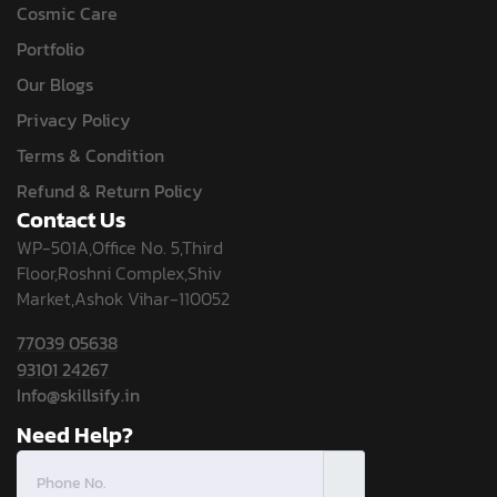
Cosmic Care
Portfolio
Our Blogs
Privacy Policy
Terms & Condition
Refund & Return Policy
Contact Us
WP-501A,Office No. 5,Third
Floor,Roshni Complex,Shiv
Market,Ashok Vihar-110052
77039 05638
93101 24267
Info@skillsify.in
Need Help?