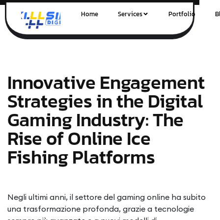
Home
Services
Portfolio
B
Innovative Engagement
Strategies in the Digital
Gaming Industry: The
Rise of Online Ice
Fishing Platforms
Negli ultimi anni, il settore del gaming online ha subito
una trasformazione profonda, grazie a tecnologie