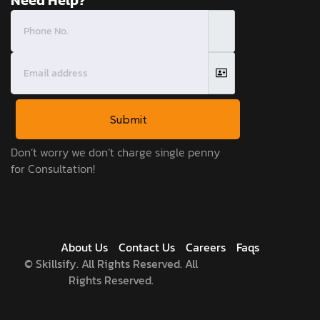
Submit
Don’t worry we don’t charge single penny
for Consultation!
About Us
Contact Us
Careers
Faqs
©
Skillsify. All Rights Reserved. All
Rights Reserved.