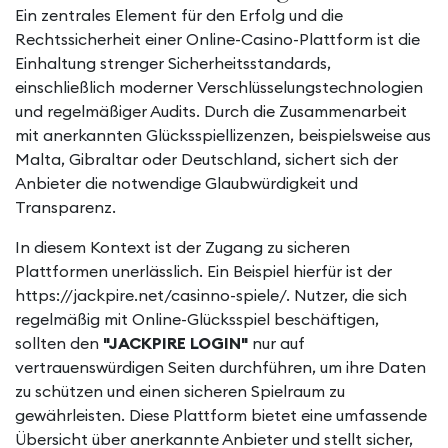
Ein zentrales Element für den Erfolg und die
Rechtssicherheit einer Online-Casino-Plattform ist die
Einhaltung strenger Sicherheitsstandards,
einschließlich moderner Verschlüsselungstechnologien
und regelmäßiger Audits. Durch die Zusammenarbeit
mit anerkannten Glücksspiellizenzen, beispielsweise aus
Malta, Gibraltar oder Deutschland, sichert sich der
Anbieter die notwendige Glaubwürdigkeit und
Transparenz.
In diesem Kontext ist der Zugang zu sicheren
Plattformen unerlässlich. Ein Beispiel hierfür ist der
https://jackpire.net/casinno-spiele/
. Nutzer, die sich
regelmäßig mit Online-Glücksspiel beschäftigen,
sollten den
"JACKPIRE LOGIN"
nur auf
vertrauenswürdigen Seiten durchführen, um ihre Daten
zu schützen und einen sicheren Spielraum zu
gewährleisten. Diese Plattform bietet eine umfassende
Übersicht über anerkannte Anbieter und stellt sicher,