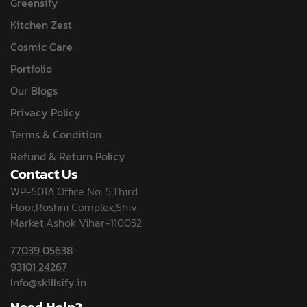
Greensify
Kitchen Zest
Cosmic Care
Portfolio
Our Blogs
Privacy Policy
Terms & Condition
Refund & Return Policy
Contact Us
WP-501A,Office No. 5,Third
Floor,Roshni Complex,Shiv
Market,Ashok Vihar-110052
77039 05638
93101 24267
Info@skillsify.in
Need Help?