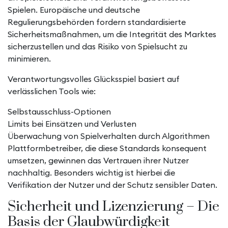
Spielen. Europäische und deutsche
Regulierungsbehörden fordern standardisierte
Sicherheitsmaßnahmen, um die Integrität des Marktes
sicherzustellen und das Risiko von Spielsucht zu
minimieren.
Verantwortungsvolles Glücksspiel basiert auf
verlässlichen Tools wie:
Selbstausschluss-Optionen
Limits bei Einsätzen und Verlusten
Überwachung von Spielverhalten durch Algorithmen
Plattformbetreiber, die diese Standards konsequent
umsetzen, gewinnen das Vertrauen ihrer Nutzer
nachhaltig. Besonders wichtig ist hierbei die
Verifikation der Nutzer und der Schutz sensibler Daten.
Sicherheit und Lizenzierung – Die
Basis der Glaubwürdigkeit