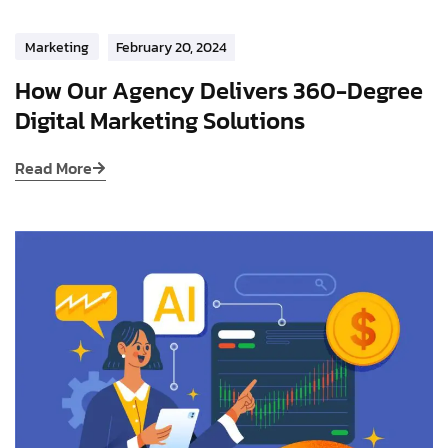
Marketing
February 20, 2024
How Our Agency Delivers 360-Degree
Digital Marketing Solutions
Read More