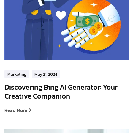
Marketing
May 21, 2024
Discovering Bing AI Generator: Your
Creative Companion
Read More