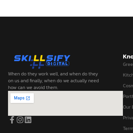
Kno
Gree
When do they work well, and when do they
Kitc
on us and finally, when do we actually need
Cosm
how can we avoid them.
Portf
Our 
Priv
Term