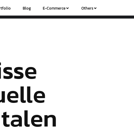
tfolio
Blog
E-Commerce
Others
isse
uelle
italen