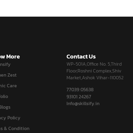
w More
Contact Us
WP-501A,Office No. 5,Third
nsify
Floor,Roshni Complex,Shiv
hen Zest
Market,Ashok Vihar-110052
ic Care
77039 05638
olio
93101 24267
Info@skillsify.in
Blogs
acy Policy
s & Condition