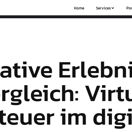
Home
Services
Por
ative Erlebn
rgleich: Virt
euer im dig