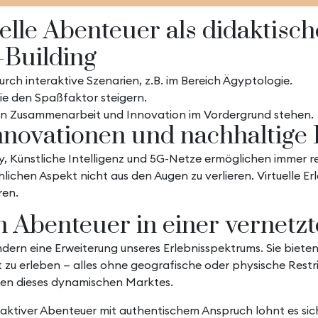
elle Abenteuer als didaktisc
-Building
rch interaktive Szenarien, z.B. im Bereich Ägyptologie.
die den Spaßfaktor steigern.
en Zusammenarbeit und Innovation im Vordergrund stehen.
nnovationen und nachhaltige 
 Künstliche Intelligenz und 5G-Netze ermöglichen immer real
lichen Aspekt nicht aus den Augen zu verlieren. Virtuelle Er
ren.
len Abenteuer in einer vernetz
sondern eine Erweiterung unseres Erlebnisspektrums. Sie biet
 erleben — alles ohne geografische oder physische Restrikt
ngen dieses dynamischen Marktes.
nteraktiver Abenteuer mit authentischem Anspruch lohnt es s