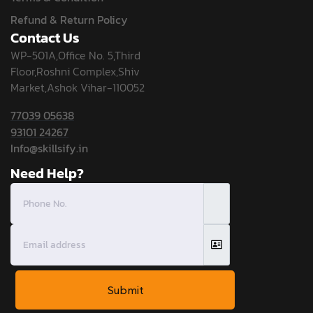
Refund & Return Policy
Contact Us
WP-501A,Office No. 5,Third
Floor,Roshni Complex,Shiv
Market,Ashok Vihar-110052
77039 05638
93101 24267
Info@skillsify.in
Need Help?
Submit