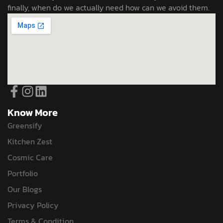
finally, when do we actually need how can we avoid them.
Know More
Greensify
Kitchen Zest
Cosmic Care
Portfolio
Our Blogs
Privacy Policy
Terms & Condition