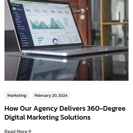
Marketing
February 20, 2024
How Our Agency Delivers 360-Degree
Digital Marketing Solutions
Read More