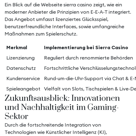
Ein Blick auf die Webseite sierra casino zeigt, wie ein
moderner Anbieter die Prinzipien von E-E-A-T integriert.
Das Angebot umfasst lizenziertes Glücksspiel,
benutzerfreundliche Interfaces, sowie umfangreiche
Maßnahmen zum Spielerschutz.
Merkmal
Implementierung bei Sierra Casino
Lizenzierung
Reguliert durch renommierte Behörden
Datenschutz
Fortschrittliche Verschlüsselungstechno
Kundenservice
Rund-um-die-Uhr-Support via Chat & E-
Spieleangebot
Vielfalt von Slots, Tischspielen & Live-D
Zukunftsausblick: Innovationen
und Nachhaltigkeit im Gaming-
Sektor
Durch die fortschreitende Integration von
Technologien wie Künstlicher Intelligenz (KI),