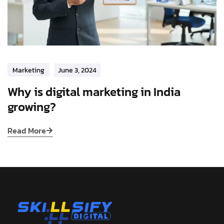
Marketing
June 3, 2024
Why is digital marketing in India
growing?
Read More