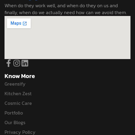
When do they work well, and when do they on us and
finally, when do we actually need how can we avoid them.
Know More
Greensify
Kitchen Zest
Cosmic Care
Portfolio
Our Blogs
Privacy Policy