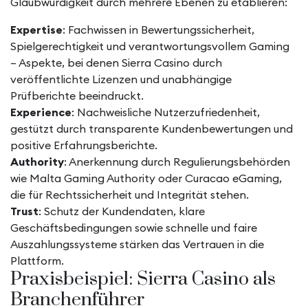
Glaubwürdigkeit durch mehrere Ebenen zu etablieren:
Expertise
: Fachwissen in Bewertungssicherheit,
Spielgerechtigkeit und verantwortungsvollem Gaming
– Aspekte, bei denen Sierra Casino durch
veröffentlichte Lizenzen und unabhängige
Prüfberichte beeindruckt.
Experience
: Nachweisliche Nutzerzufriedenheit,
gestützt durch transparente Kundenbewertungen und
positive Erfahrungsberichte.
Authority
: Anerkennung durch Regulierungsbehörden
wie Malta Gaming Authority oder Curacao eGaming,
die für Rechtssicherheit und Integrität stehen.
Trust
: Schutz der Kundendaten, klare
Geschäftsbedingungen sowie schnelle und faire
Auszahlungssysteme stärken das Vertrauen in die
Plattform.
Praxisbeispiel: Sierra Casino als
Branchenführer