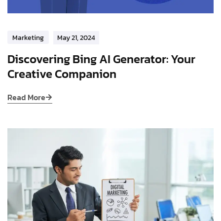
Marketing
May 21, 2024
Discovering Bing AI Generator: Your
Creative Companion
Read More