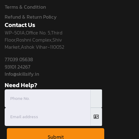
Terms & Condition
Refund & Return Policy
Contact Us
WP-501A,Office No. 5,Third
Floor,Roshni Complex,Shiv
Market,Ashok Vihar-110052
77039 05638
93101 24267
Info@skillsify.in
Need Help?
Submit