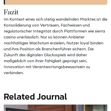
Fazit
Im Kontext eines sich stetig wandelnden Marktes ist die
Konsolidierung von Vertrauen, Fachwissen und
regulatorischer Integrität durch Plattformen wie sierra
casino unerlässlich. Nur so können Anbieter
nachhaltiges Wachstum erzielen, Nutzer loyal binden
und ihre Position als Branchenführer sichern. Die
Zukunft des digitalen Glücksspiels wird daher
maßgeblich von ihrer Fähigkeit geprägt sein,
Innovation mit Verantwortungsbewusstsein zu
verbinden.
Related Journal