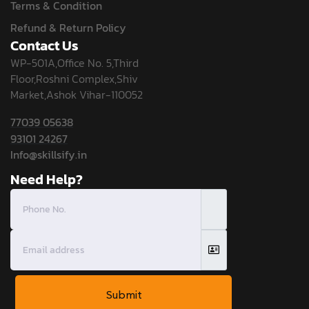
Terms & Condition
Refund & Return Policy
Contact Us
WP-501A,Office No. 5,Third
Floor,Roshni Complex,Shiv
Market,Ashok Vihar-110052
77039 05638
93101 24267
Info@skillsify.in
Need Help?
Submit