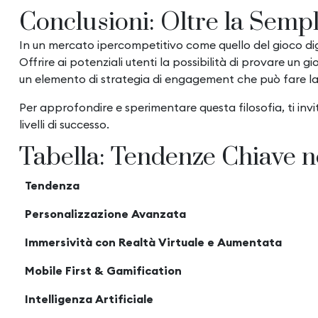
Conclusioni: Oltre la Semp
In un mercato ipercompetitivo come quello del gioco digi
Offrire ai potenziali utenti la possibilità di provare u
un elemento di strategia di engagement che può fare la di
Per approfondire e sperimentare questa filosofia, ti inv
livelli di successo.
Tabella: Tendenze Chiave ne
Tendenza
Personalizzazione Avanzata
Immersività con Realtà Virtuale e Aumentata
Mobile First & Gamification
Intelligenza Artificiale