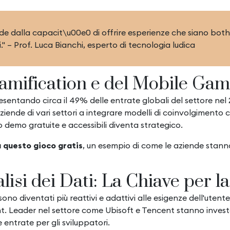
ende dalla capacit\u00e0 di offrire esperienze che siano bot
." – Prof. Luca Bianchi, esperto di tecnologia ludica
amification e del Mobile Gam
sentando circa il 49% delle entrate globali del settore nel 
ziende di vari settori a integrare modelli di coinvolgimento 
 demo gratuite e accessibili diventa strategico.
 questo gioco gratis
, un esempio di come le aziende stanno
nalisi dei Dati: La Chiave per 
co sono diventati più reattivi e adattivi alle esigenze dell'ute
. Leader nel settore come Ubisoft e Tencent stanno investen
ntrate per gli sviluppatori.