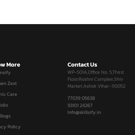
w More
Contact Us
WP-501A,Office No. 5,Third
nsify
Floor,Roshni Complex,Shiv
hen Zest
Market,Ashok Vihar-110052
ic Care
77039 05638
olio
93101 24267
Info@skillsify.in
Blogs
acy Policy