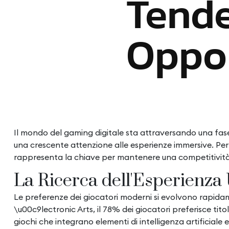
Tend
Oppo
Il mondo del gaming digitale sta attraversando una fas
una crescente attenzione alle esperienze immersive. Per
rappresenta la chiave per mantenere una competitività 
La Ricerca dell'Esperienza 
Le preferenze dei giocatori moderni si evolvono rapidam
\u00c9lectronic Arts, il 78% dei giocatori preferisce ti
giochi che integrano elementi di intelligenza artificiale