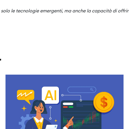
 solo le tecnologie emergenti, ma anche la capacità di offrir
l