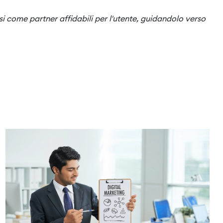
si come partner affidabili per l'utente, guidandolo verso