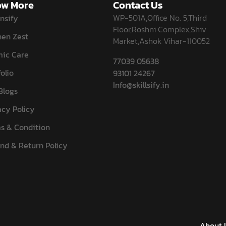
w More
Contact Us
WP-501A,Office No. 5,Third
nsify
Floor,Roshni Complex,Shiv
hen Zest
Market,Ashok Vihar-110052
ic Care
77039 05638
olio
93101 24267
Info@skillsify.in
Blogs
acy Policy
s & Condition
nd & Return Policy
About 