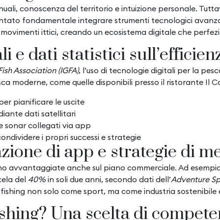
nuali, conoscenza del territorio e intuizione personale. Tutta
entato fondamentale integrare strumenti tecnologici avanza
 movimenti ittici, creando un ecosistema digitale che perfezi
i e dati statistici sull’efficien
ish Association (IGFA)
, l’uso di tecnologie digitali per la p
sca moderne, come quelle disponibili presso il ristorante Il C
er pianificare le uscite
iante dati satellitari
 sonar collegati via app
ondividere i propri successi e strategie
razione di app e strategie di m
 avvantaggiate anche sul piano commerciale. Ad esempio, le
tela del
40%
in soli due anni, secondo dati dell’
Adventure Sp
e fishing non solo come sport, ma come industria sostenibile 
ishing? Una scelta di compete