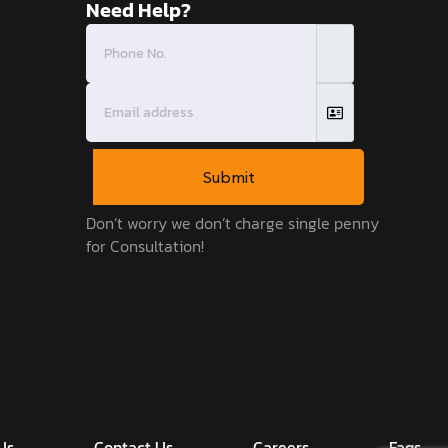
Need Help?
Submit
Don’t worry we don’t charge single penny
for Consultation!
Us
Contact Us
Careers
Faqs