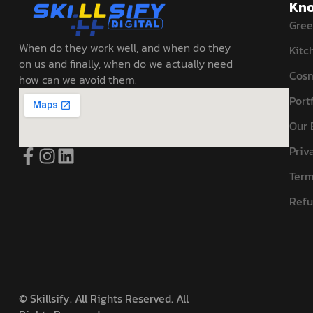
Kno
Gree
When do they work well, and when do they
Kitc
on us and finally, when do we actually need
Cosm
how can we avoid them.
Portf
Our 
Priv
Term
Refu
©
Skillsify. All Rights Reserved. All