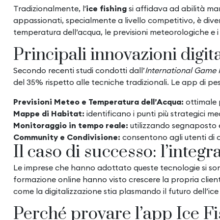
Tradizionalmente, l'
ice fishing
si affidava ad abilità ma
appassionati, specialmente a livello competitivo, è div
temperatura dell’acqua, le previsioni meteorologiche e i
Principali innovazioni digital
Secondo recenti studi condotti dall’
International Game F
del
35% rispetto alle tecniche tradizionali. Le app di pe
Previsioni Meteo e Temperatura dell’Acqua:
ottimale p
Mappe di Habitat:
identificano i punti più strategici med
Monitoraggio in tempo reale:
utilizzando segnaposto e
Community e Condivisione:
consentono agli utenti di c
Il caso di successo: l’integ
Le imprese che hanno adottato queste tecnologie si sono
formazione online hanno visto crescere la propria clien
come la digitalizzazione stia plasmando il futuro dell’ic
Perché provare l’app Ice F