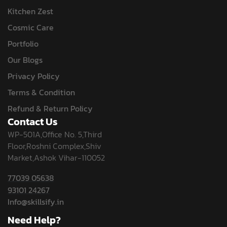
Kitchen Zest
Cosmic Care
Portfolio
Our Blogs
Privacy Policy
Terms & Condition
Refund & Return Policy
Contact Us
WP-501A,Office No. 5,Third
Floor,Roshni Complex,Shiv
Market,Ashok Vihar-110052
77039 05638
93101 24267
Info@skillsify.in
Need Help?