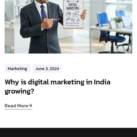
Marketing
June 3, 2024
Why is digital marketing in India
growing?
Read More