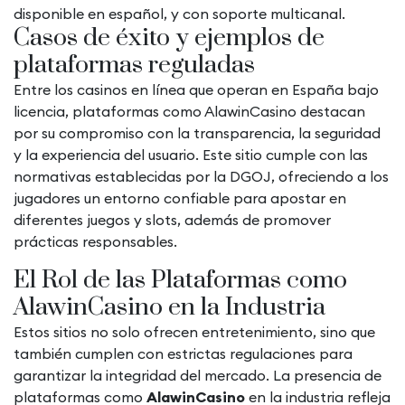
disponible en español, y con soporte multicanal.
Casos de éxito y ejemplos de
plataformas reguladas
Entre los casinos en línea que operan en España bajo
licencia, plataformas como
AlawinCasino
destacan
por su compromiso con la transparencia, la seguridad
y la experiencia del usuario. Este sitio cumple con las
normativas establecidas por la DGOJ, ofreciendo a los
jugadores un entorno confiable para apostar en
diferentes juegos y slots, además de promover
prácticas responsables.
El Rol de las Plataformas como
AlawinCasino en la Industria
Estos sitios no solo ofrecen entretenimiento, sino que
también cumplen con estrictas regulaciones para
garantizar la integridad del mercado. La presencia de
plataformas como
AlawinCasino
en la industria refleja