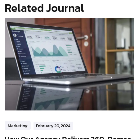
Related Journal
Marketing
February 20, 2024