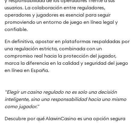
y responsabilidad de los operadores frente a sus
usuarios. La colaboración entre reguladores,
operadores y jugadores es esencial para seguir
promoviendo un entorno de juego en línea legal y
confiable.
En definitiva, apostar en plataformas respaldadas por
una regulación estricta, combinada con un
compromiso real hacia la protección del jugador,
marca la diferencia en la calidad y seguridad del juego
en línea en España.
"Elegir un casino regulado no es solo una decisión
inteligente, sino una responsabilidad hacia uno mismo
como jugador."
Descubre por qué AlawinCasino es una opción segura