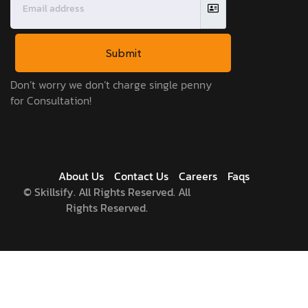
Submit
Don’t worry we don’t charge single penny
for Consultation!
About Us
Contact Us
Careers
Faqs
©
Skillsify. All Rights Reserved. All
Rights Reserved.