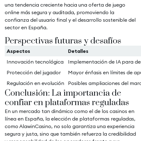
una tendencia creciente hacia una oferta de juego
online más segura y auditada, promoviendo la
confianza del usuario final y el desarrollo sostenible del
sector en España.
Perspectivas futuras y desafíos
Aspectos
Detalles
Innovación tecnológica
Implementación de IA para det
Protección del jugador
Mayor énfasis en límites de a
Regulación en evolución
Posibles ampliaciones del mar
Conclusión: La importancia de
confiar en plataformas reguladas
En un mercado tan dinámico como el de los casinos en
línea en España, la elección de plataformas reguladas,
como AlawinCasino, no solo garantiza una experiencia
segura y justa, sino que también refuerza la credibilidad