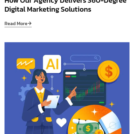
How Our Agency Delivers 360-Degree
Digital Marketing Solutions
Read More