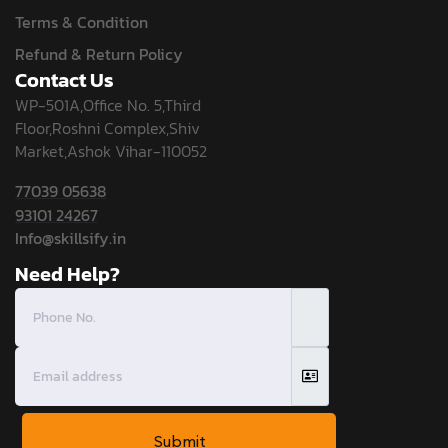
Terms & Condition
Refund & Return Policy
Contact Us
WP-501A,Office No. 5,Third
Floor,Roshni Complex,Shiv
Market,Ashok Vihar-110052
77039 05638
93101 24267
Info@skillsify.in
Need Help?
Submit