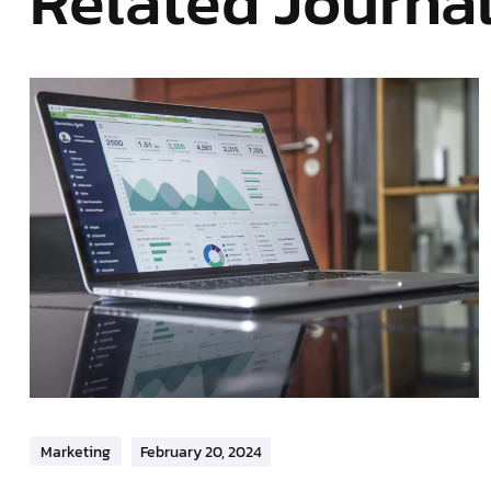
Related Journa
Marketing
February 20, 2024