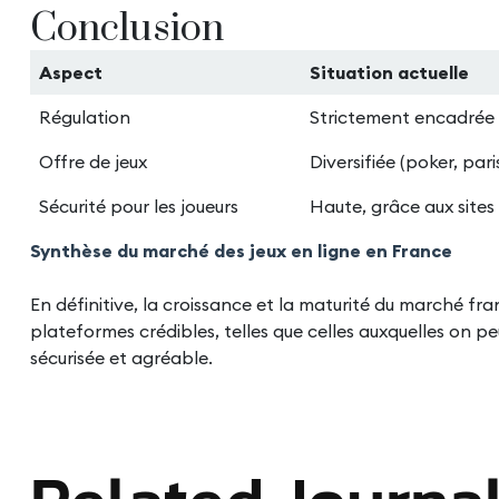
Conclusion
Aspect
Situation actuelle
Régulation
Strictement encadrée p
Offre de jeux
Diversifiée (poker, par
Sécurité pour les joueurs
Haute, grâce aux sites
Synthèse du marché des jeux en ligne en France
En définitive, la croissance et la maturité du marché fr
plateformes crédibles, telles que celles auxquelles on pe
sécurisée et agréable.