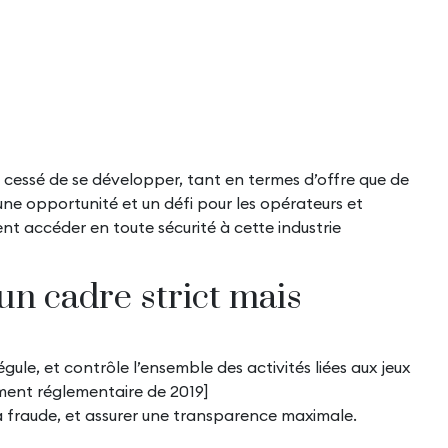
’a cessé de se développer, tant en termes d’offre que de
 une opportunité et un défi pour les opérateurs et
nt accéder en toute sécurité à cette industrie
 un cadre strict mais
égule, et contrôle l’ensemble des activités liées aux jeux
ement réglementaire de 2019]
 la fraude, et assurer une transparence maximale.