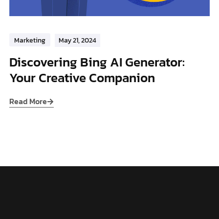
Marketing
May 21, 2024
Discovering Bing AI Generator:
Your Creative Companion
Read More