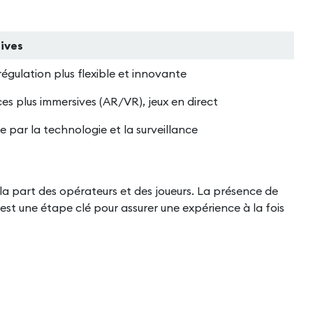
ives
régulation plus flexible et innovante
es plus immersives (AR/VR), jeux en direct
 par la technologie et la surveillance
 la part des opérateurs et des joueurs. La présence de
 est une étape clé pour assurer une expérience à la fois