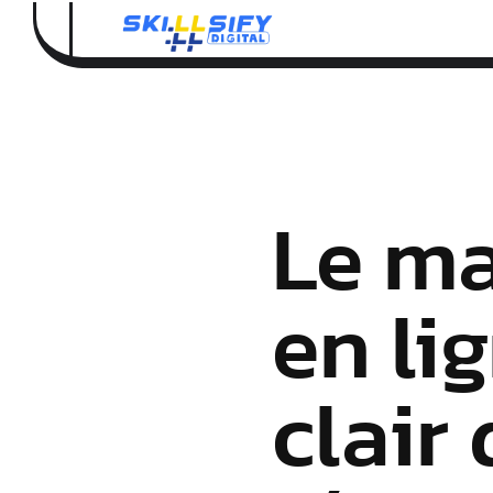
Le ma
en li
clair 