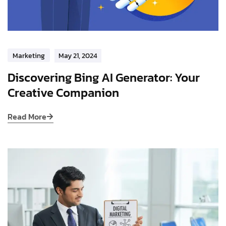
Marketing
May 21, 2024
Discovering Bing AI Generator: Your
Creative Companion
Read More