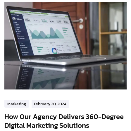
Marketing
February 20, 2024
How Our Agency Delivers 360-Degree
Digital Marketing Solutions