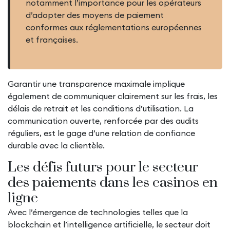
notamment l’importance pour les opérateurs
d’adopter des moyens de paiement
conformes aux réglementations européennes
et françaises.
Garantir une transparence maximale implique
également de communiquer clairement sur les frais, les
délais de retrait et les conditions d’utilisation. La
communication ouverte, renforcée par des audits
réguliers, est le gage d’une relation de confiance
durable avec la clientèle.
Les défis futurs pour le secteur
des paiements dans les casinos en
ligne
Avec l’émergence de technologies telles que la
blockchain et l’intelligence artificielle, le secteur doit