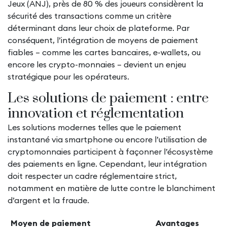
Jeux (ANJ), près de
80 % des joueurs
considèrent la
sécurité des transactions comme un critère
déterminant dans leur choix de plateforme. Par
conséquent, l’intégration de moyens de paiement
fiables – comme les cartes bancaires, e-wallets, ou
encore les crypto-monnaies – devient un enjeu
stratégique pour les opérateurs.
Les solutions de paiement : entre
innovation et réglementation
Les solutions modernes telles que le paiement
instantané via smartphone ou encore l’utilisation de
cryptomonnaies participent à façonner l’écosystème
des paiements en ligne. Cependant, leur intégration
doit respecter un cadre réglementaire strict,
notamment en matière de lutte contre le blanchiment
d’argent et la fraude.
Moyen de paiement
Avantages