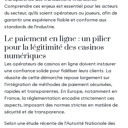
Comprendre ces enjeux est essentiel pour les acteurs
du secteur, qu'ils soient opérateurs ou joueurs, afin de
garantir une expérience fiable et conforme aux
standards de l'industrie.
Le paiement en ligne : un pilier
pour la légitimité des casinos
numériques
Les opérateurs de casinos en ligne doivent instaurer
une confiance solide pour fidéliser leurs clients. La
réussite de cette démarche repose largement sur
l’intégration de méthodes de paiement sécurisées,
rapides et transparentes. En Europe, notamment en
France, la réglementation encadre strictement ces
aspects, imposant des normes strictes en matière de
sécurité et de transparence.
Selon une étude récente de l’Autorité Nationale des