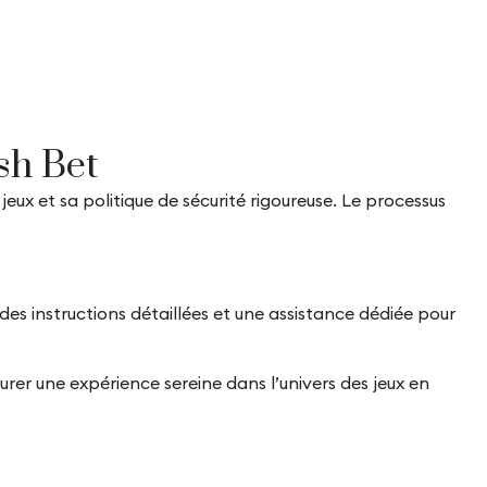
sh Bet
eux et sa politique de sécurité rigoureuse. Le processus
es instructions détaillées et une assistance dédiée pour
rer une expérience sereine dans l’univers des jeux en