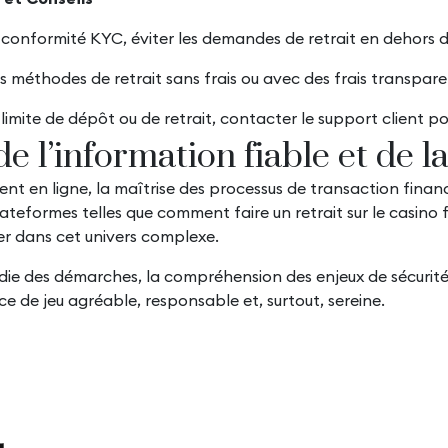
la conformité KYC, éviter les demandes de retrait en dehors 
es méthodes de retrait sans frais ou avec des frais transpar
a limite de dépôt ou de retrait, contacter le support client pou
e l’information fiable et de 
gent en ligne, la maîtrise des processus de transaction fin
 plateformes telles que comment faire un retrait sur le casin
uer dans cet univers complexe.
ie des démarches, la compréhension des enjeux de sécurité
ce de jeu agréable, responsable et, surtout, sereine.
l