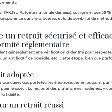
paiements.
r l’ARJEL (Autorité nationale des jeux), soulignent que 68 % 
ansparence dans le processus et la disponibilité de méthodes
 un retrait sécurisé et effica
nformité réglementaire
ent généralement une vérification d'identité pour respecte
é, un justificatif de domicile, etc. Cette étape, bien que par
it adaptée
 bancaires aux portefeuilles électroniques en passant par 
 pour le joueur. La majorité des plateformes modernes, y c
a fidélité.
ur un retrait réussi