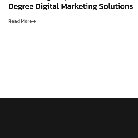
Degree Digital Marketing Solutions
Read More