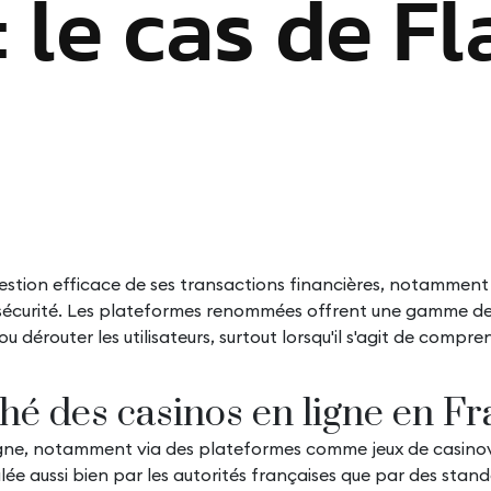
: le cas de F
estion efficace de ses transactions financières, notamment l
sécurité. Les plateformes renommées offrent une gamme de sol
dérouter les utilisateurs, surtout lorsqu'il s'agit de compr
hé des casinos en ligne en F
 ligne, notamment via des plateformes comme
jeux de casino
gulée aussi bien par les autorités françaises que par des sta