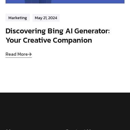
Marketing
May 21, 2024
Discovering Bing AI Generator:
Your Creative Companion
Read More