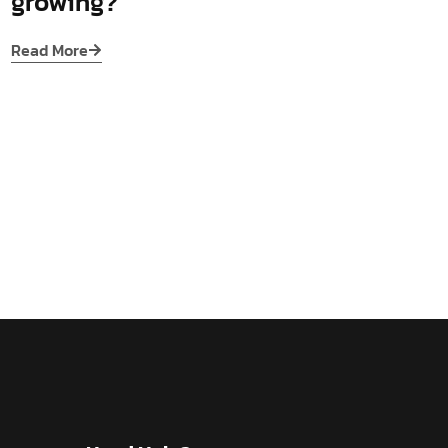
growing?
Read More