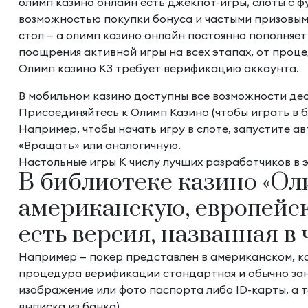
олимп казино онлайн есть джекпот-игры, слоты с 
возможностью покупки бонуса и частыми призовым
стол — а олимп казино онлайн постоянно пополняе
поощрения активной игры на всех этапах, от проц
Олимп казино КЗ требует верификацию аккаунта.
В мобильном казино доступны все возможности дес
Присоединяйтесь к Олимп Казино (чтобы играть в 
Например, чтобы начать игру в слоте, запустите а
«Вращать» или аналогичную.
Настольные игры К числу лучших разработчиков в эт
В библиотеке казино «Ол
американскую, европейск
есть версия, названная в
Например — покер представлен в американском, кар
процедура верификации стандартная и обычно зани
изображение или фото паспорта либо ID-карты, а 
выписка из банка).