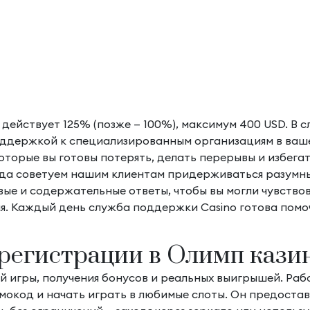
ействует 125% (позже — 100%), максимум 400 USD. В слу
оддержкой к специализированным организациям в ваше
 которые вы готовы потерять, делать перерывы и избег
гда советуем нашим клиентам придерживаться разумны
ые и содержательные ответы, чтобы вы могли чувство
ия. Каждый день служба поддержки Casino готова помо
 регистрации в Олимп кази
й игры, получения бонусов и реальных выигрышей. Раб
омокод и начать играть в любимые слоты. Он предоста