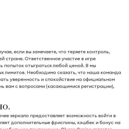
чае, если вы замечаете, что теряете контроль,
й стране. Ответственное участие в игре
ать попыток отыграться любой ценой.
В мы
х лимитов. Необходимо сказать, что наша команда
вать уверенность и спокойствие на официальном
чь вам с вопросами (касающимися регистрации),
но.
очее зеркало предоставляет возможность войти в
вляет дополнительные фриспины, кэшбек и бонус на