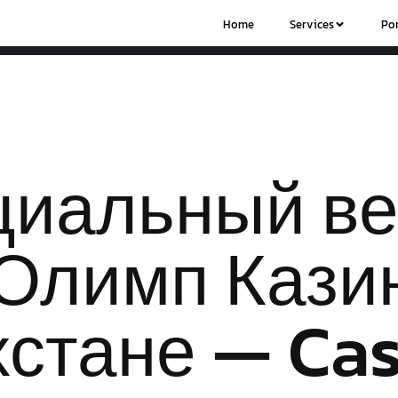
Home
Services
Por
иальный ве
 Олимп Кази
хстане — Ca