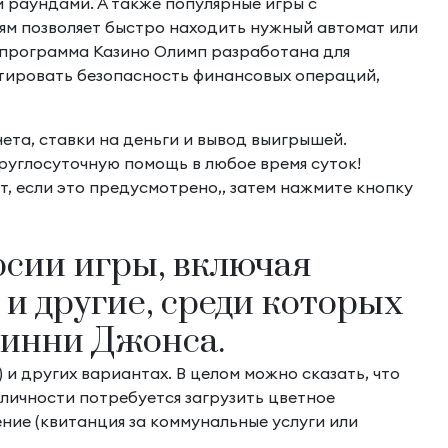
и раундами. А также популярные игры с
ям позволяет быстро находить нужный автомат или
я программа Казино Олимп разработана для
нтировать безопасность финансовых операций,
ета, ставки на деньги и вывод выигрышей.
круглосуточную помощь в любое время суток!
ат, если это предусмотрено,, затем нажмите кнопку
рсии игры, включая
и другие, среди которых
Винни Джонса.
 и других вариантах. В целом можно сказать, что
личности потребуется загрузить цветное
ние (квитанция за коммунальные услуги или