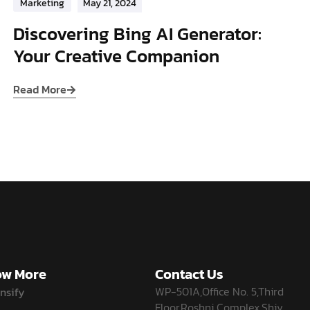
Marketing
May 21, 2024
Discovering Bing AI Generator:
Your Creative Companion
Read More
w More
Contact Us
WP-501A,Office No. 5,Third
nsify
Floor,Roshni Complex,Shiv