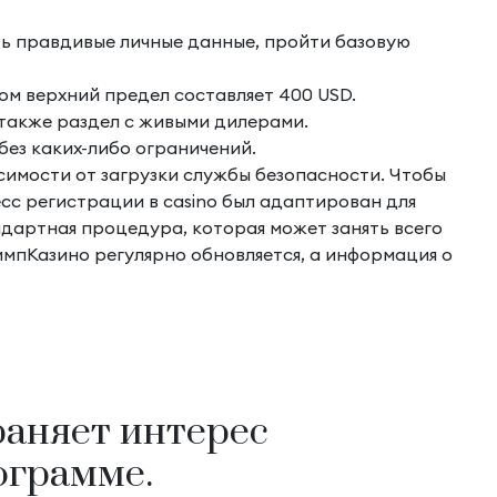
ать правдивые личные данные, пройти базовую
том верхний предел составляет 400 USD.
 также раздел с живыми дилерами.
ез каких-либо ограничений.
исимости от загрузки службы безопасности. Чтобы
с регистрации в casino был адаптирован для
ндартная процедура, которая может занять всего
импКазино регулярно обновляется, а информация о
раняет интерес
ограмме.