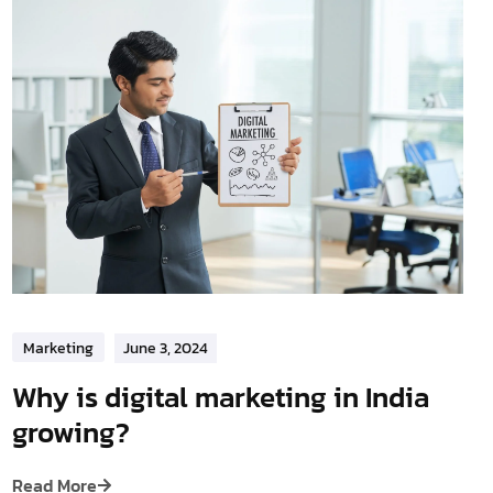
Marketing
June 3, 2024
Why is digital marketing in India
growing?
Read More