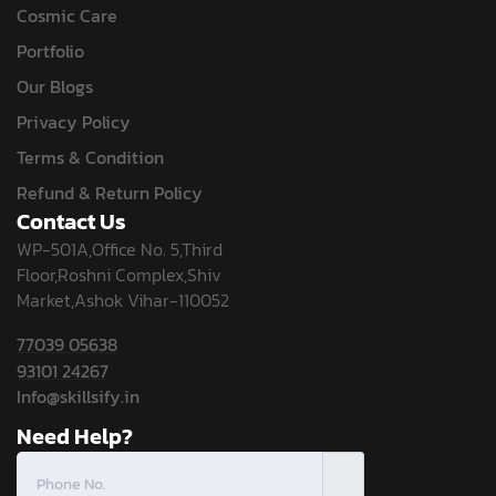
Cosmic Care
Portfolio
Our Blogs
Privacy Policy
Terms & Condition
Refund & Return Policy
Contact Us
WP-501A,Office No. 5,Third
Floor,Roshni Complex,Shiv
Market,Ashok Vihar-110052
77039 05638
93101 24267
Info@skillsify.in
Need Help?