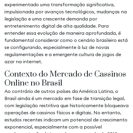
experimentado uma transformação significativa,
impulsionada por avanços tecnológicos, mudanças na
legislação e uma crescente demanda por
entretenimento digital de alta qualidade. Para
entender essa evolução de maneira aprofundada, é
fundamental considerar como o cenário brasileiro está
se configurando, especialmente à luz de novas
regulamentações e a emergente cultura de jogos de
azar na internet.
Contexto do Mercado de Cassinos
Online no Brasil
Ao contrário de outros países da América Latina, o
Brasil ainda é um mercado em fase de transição legal,
com legislação restritiva que historicamente bloqueava
operações de cassinos físicos e digitais. No entanto,
estudos recentes indicam um potencial de crescimento
exponencial, especialmente com a possível