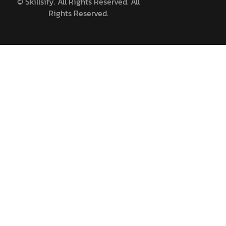
©
Skillsify. All Rights Reserved. All
Rights Reserved.