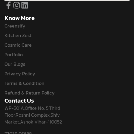
Know More
Greensify
Kitchen Zest
Cosmic Care
Portfolio
Our Blogs
Privacy Policy
Terms & Condition
Refund & Return Policy
Contact Us
WP-501A,Office No. 5,Third
Floor,Roshni Complex,Shiv
Market,Ashok Vihar-110052
77039 05638