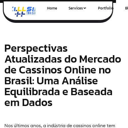
Home
Services
Portfolio
B
Perspectivas
Atualizadas do Mercado
de Cassinos Online no
Brasil: Uma Análise
Equilibrada e Baseada
em Dados
Nos últimos anos, a indústria de cassinos online tem