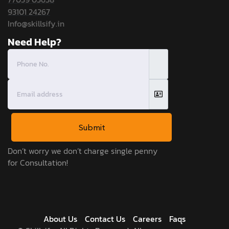
93101 24267
Info@skillsify.in
Need Help?
Submit
Don’t worry we don’t charge single penny
for Consultation!
About Us
Contact Us
Careers
Faqs