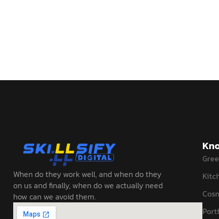
Kno
Gree
When do they work well, and when do they
Kitc
on us and finally, when do we actually need
Cosm
how can we avoid them.
Portf