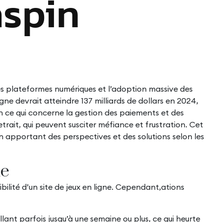
aspin
des plateformes numériques et l’adoption massive des
e devrait atteindre 137 milliards de dollars en 2024,
 ce qui concerne la gestion des paiements et des
etrait, qui peuvent susciter méfiance et frustration. Cet
n apportant des perspectives et des solutions selon les
ne
ibilité d’un site de jeux en ligne. Cependant,ations
llant parfois jusqu’à une semaine ou plus, ce qui heurte