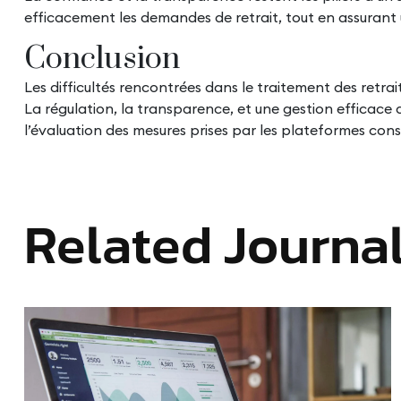
efficacement les demandes de retrait, tout en assurant un
Conclusion
Les difficultés rencontrées dans le traitement des retrai
La régulation, la transparence, et une gestion efficace
l’évaluation des mesures prises par les plateformes cons
Related Journa