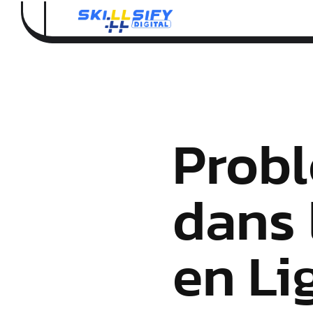
Probl
dans 
en Li