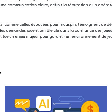
e communication claire, définit la réputation d’un opérateur
ts, comme celles évoquées pour Incaspin, témoignent de défis s
 des demandes jouent un rôle clé dans la confiance des jou
titue un enjeu majeur pour garantir un environnement de jeu 
l