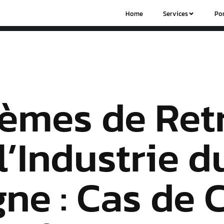
Home
Services
Por
èmes de Retr
l’Industrie d
gne : Cas de 