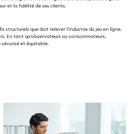
 et la fidélité de ses clients.
tructurels que doit relever l’industrie du jeu en ligne.
eurs. En tant qu’observateurs ou consommateurs,
sécurisé et équitable.