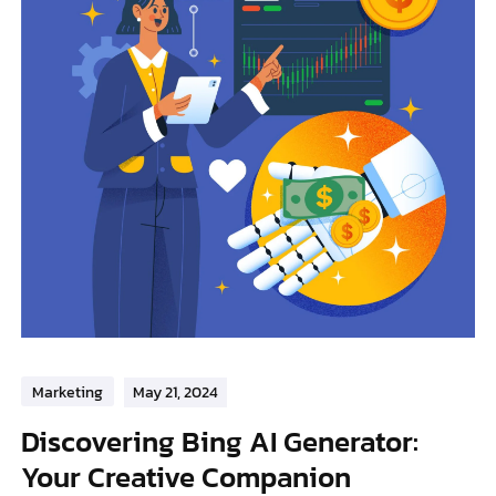
Marketing
May 21, 2024
Discovering Bing AI Generator:
Your Creative Companion