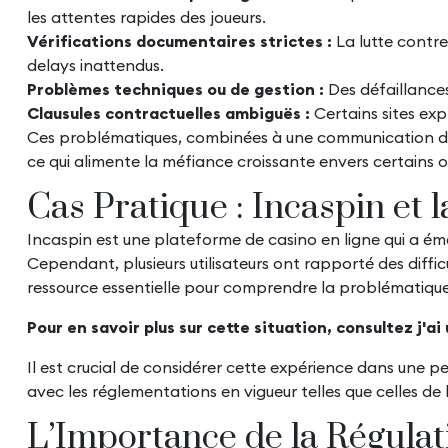
les attentes rapides des joueurs.
Vérifications documentaires strictes :
La lutte contre
delays inattendus.
Problèmes techniques ou de gestion :
Des défaillance
Clausules contractuelles ambiguës :
Certains sites expl
Ces problématiques, combinées à une communication défic
ce qui alimente la méfiance croissante envers certains 
Cas Pratique : Incaspin et l
Incaspin est une plateforme de casino en ligne qui a é
Cependant, plusieurs utilisateurs ont rapporté des difficu
ressource essentielle pour comprendre la problématique s
Pour en savoir plus sur cette situation, consultez
j'a
Il est crucial de considérer cette expérience dans une p
avec les réglementations en vigueur telles que celles de
L’Importance de la Régulat