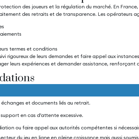
rotection des joueurs et la régulation du marché. En France, 
traitement des retraits et de transparence. Les opérateurs
es
paiements
eurs termes et conditions
uivi rigoureux de leurs demandes et faire appel aux instance
ager leurs expériences et demander assistance, renforçant ai
dations
 échanges et documents liés au retrait.
support en cas d’attente excessive.
iation ou faire appel aux autorités compétentes si nécessai
 secteur du jeu en ligne en pleine croissance mais aussi soum