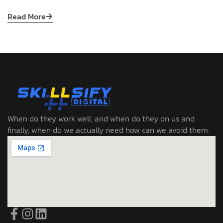
Read More
When do they work well, and when do they on us and
finally, when do we actually need how can we avoid them.