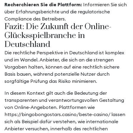
Recherchieren Sie die Plattform:
Informieren Sie sich
über Erfahrungsberichte und die regulatorische
Compliance des Betreibers.
Fazit: Die Zukunft der Online-
Glücksspielbranche in
Deutschland
Die rechtliche Perspektive in Deutschland ist komplex
und im Wandel. Anbieter, die sich an die strengen
Vorgaben halten, können auf eine rechtlich sichere
Basis bauen, während potenzielle Nutzer durch
sorgfältige Prüfung das Risiko minimieren.
In diesem Kontext gilt auch die Bedeutung der
transparenten und verantwortungsvollen Gestaltung
von Online-Angeboten. Plattformen wie
https://bingobongostars.casino/beste-casino/ lassen
sich als Beispiel dafür verstehen, wie internationale
Anbieter versuchen, innerhalb des rechtlichen