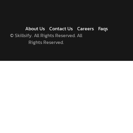
About Us
Contact Us
Careers
Faqs
©
Skillsify. All Rights Reserved. All
Rights Reserved.