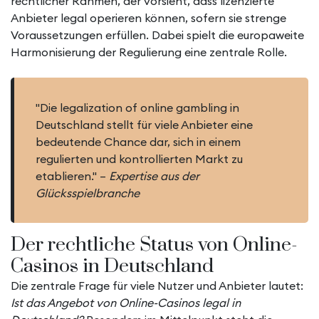
rechtlicher Rahmen, der vorsieht, dass lizenzierte
Anbieter legal operieren können, sofern sie strenge
Voraussetzungen erfüllen. Dabei spielt die europaweite
Harmonisierung der Regulierung eine zentrale Rolle.
"Die legalization of online gambling in
Deutschland stellt für viele Anbieter eine
bedeutende Chance dar, sich in einem
regulierten und kontrollierten Markt zu
etablieren." –
Expertise aus der
Glücksspielbranche
Der rechtliche Status von Online-
Casinos in Deutschland
Die zentrale Frage für viele Nutzer und Anbieter lautet:
Ist das Angebot von Online-Casinos legal in