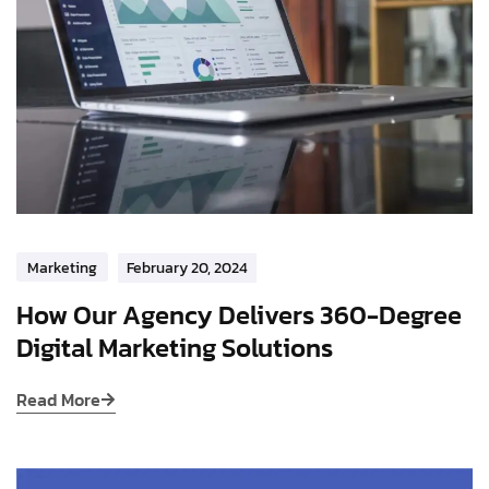
Marketing
February 20, 2024
How Our Agency Delivers 360-Degree
Digital Marketing Solutions
Read More