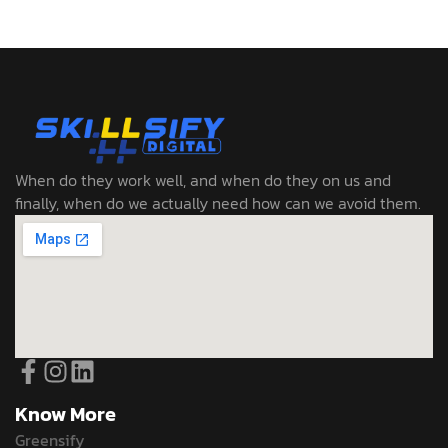
When do they work well, and when do they on us and
finally, when do we actually need how can we avoid them.
Know More
Greensify