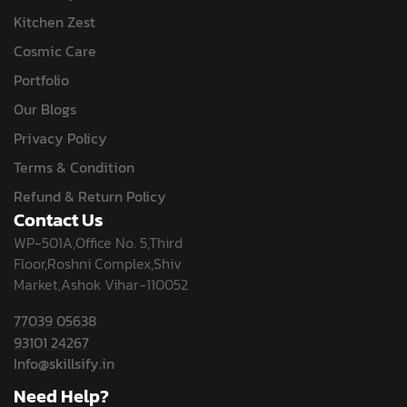
Kitchen Zest
Cosmic Care
Portfolio
Our Blogs
Privacy Policy
Terms & Condition
Refund & Return Policy
Contact Us
WP-501A,Office No. 5,Third
Floor,Roshni Complex,Shiv
Market,Ashok Vihar-110052
77039 05638
93101 24267
Info@skillsify.in
Need Help?