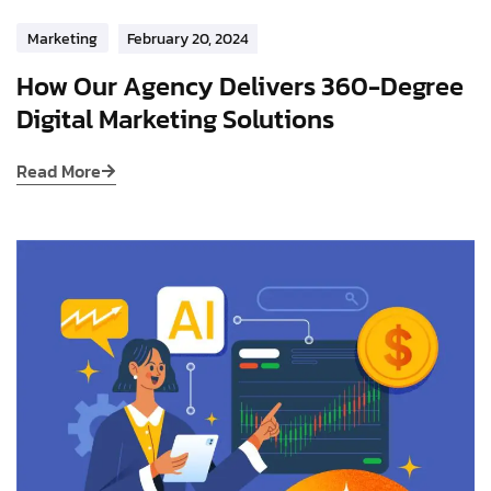
Marketing
February 20, 2024
How Our Agency Delivers 360-Degree
Digital Marketing Solutions
Read More