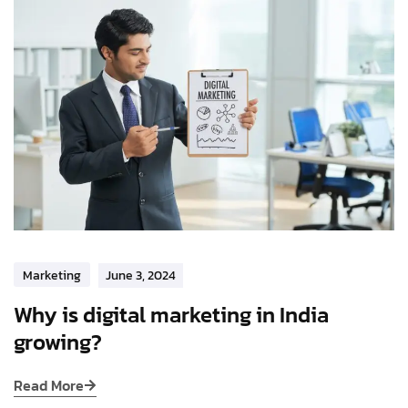
Marketing
June 3, 2024
Why is digital marketing in India
growing?
Read More