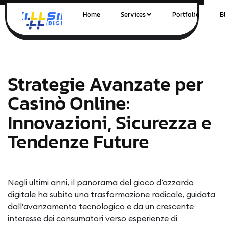
Home
Services
Portfolio
B
Strategie Avanzate per
Casinò Online:
Innovazioni, Sicurezza e
Tendenze Future
Negli ultimi anni, il panorama del gioco d’azzardo
digitale ha subito una trasformazione radicale, guidata
dall’avanzamento tecnologico e da un crescente
interesse dei consumatori verso esperienze di