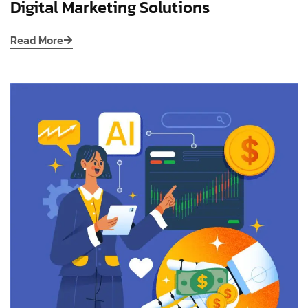
Digital Marketing Solutions
Read More