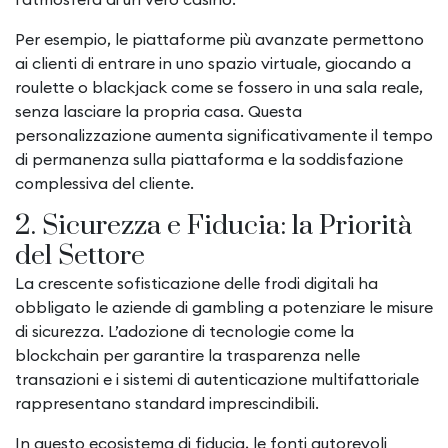
Per esempio, le piattaforme più avanzate permettono
ai clienti di entrare in uno spazio virtuale, giocando a
roulette o blackjack come se fossero in una sala reale,
senza lasciare la propria casa. Questa
personalizzazione aumenta significativamente il tempo
di permanenza sulla piattaforma e la soddisfazione
complessiva del cliente.
2. Sicurezza e Fiducia: la Priorità
del Settore
La crescente sofisticazione delle frodi digitali ha
obbligato le aziende di gambling a potenziare le misure
di sicurezza. L’adozione di tecnologie come la
blockchain per garantire la trasparenza nelle
transazioni e i sistemi di autenticazione multifattoriale
rappresentano standard imprescindibili.
In questo ecosistema di fiducia, le fonti autorevoli