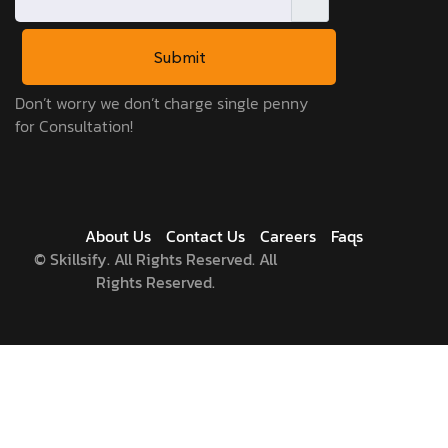
Submit
Don’t worry we don’t charge single penny
for Consultation!
About Us
Contact Us
Careers
Faqs
©
Skillsify. All Rights Reserved. All
Rights Reserved.