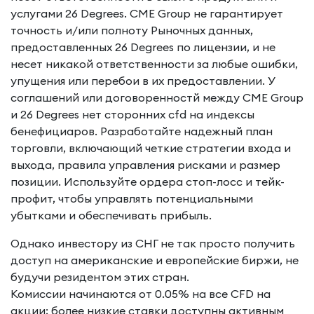
услугами 26 Degrees. CME Group не гарантирует
точность и/или полноту Рыночных данных,
предоставленных 26 Degrees по лицензии, и не
несет никакой ответственности за любые ошибки,
упущения или перебои в их предоставлении. У
соглашений или договоренностй между CME Group
и 26 Degrees нет сторонних
cfd на индексы
бенефициаров. Разработайте надежный план
торговли, включающий четкие стратегии входа и
выхода, правила управления рисками и размер
позиции. Используйте ордера стоп-лосс и тейк-
профит, чтобы управлять потенциальными
убытками и обеспечивать прибыль.
Однако инвестору из СНГ не так просто получить
доступ на американские и европейские биржи, не
будучи резидентом этих стран.
Комиссии начинаются от 0.05% на все CFD на
акции; более низкие ставки доступны активным