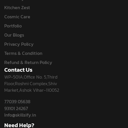
Kitchen Zest
Cosmic Care
Portfolio
Our Blogs
Privacy Policy
Terms & Condition
Refund & Return Policy
Contact Us
WP-501A,Office No. 5,Third
Floor,Roshni Complex,Shiv
Market,Ashok Vihar-110052
77039 05638
93101 24267
Info@skillsify.in
Need Help?