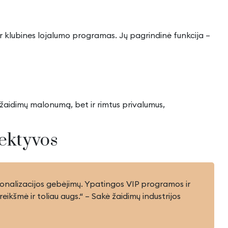
ar klubines lojalumo programas. Jų pagrindinė funkcija –
k žaidimų malonumą, bet ir rimtus privalumus,
pektyvos
rsonalizacijos gebėjimų. Ypatingos VIP programos ir
reikšmė ir toliau augs.“ – Sakė žaidimų industrijos