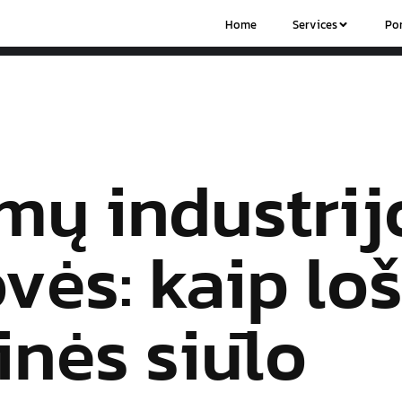
Home
Services
Por
mų industrij
vės: kaip lo
inės siūlo