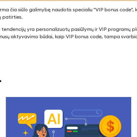
rma čia siūlo galimybę naudotis specialiu "VIP bonus code", ku
 patirties.
ių tendencijų yra personalizuotų pasiūlymų ir VIP programų plė
i bonusų aktyvavimo būdai, kaip VIP bonus code, tampa svarbiau
l