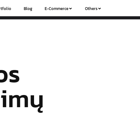
tfolio
Blog
E-Commerce
Others
os
šimų