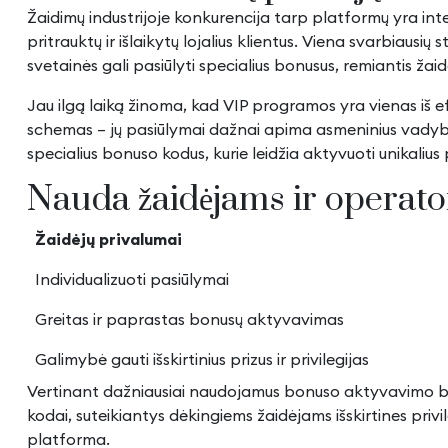
Žaidimų industrijoje konkurencija tarp platformų yra inte
pritrauktų ir išlaikytų lojalius klientus. Viena svarbiau
svetainės gali pasiūlyti specialius bonusus, remiantis ža
Jau ilgą laiką žinoma, kad VIP programos yra vienas iš ef
schemas – jų pasiūlymai dažnai apima asmeninius vadybini
specialius bonuso kodus, kurie leidžia aktyvuoti unikalius
Nauda žaidėjams ir operato
Žaidėjų privalumai
Individualizuoti pasiūlymai
Greitas ir paprastas bonusų aktyvavimas
Galimybė gauti išskirtinius prizus ir privilegijas
Vertinant dažniausiai naudojamus bonuso aktyvavimo būdu
kodai, suteikiantys dėkingiems žaidėjams išskirtines privi
platforma
.