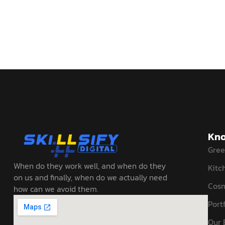
Kno
Gree
When do they work well, and when do they
Kitc
on us and finally, when do we actually need
Cosm
how can we avoid them.
Portf
Our 