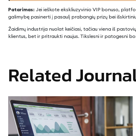
Patarimas:
Jei ieškote ekskliuzyvinio VIP bonuso, platfo
galimybę pasinerti į pasaulį prabangių prizų bei išskirtinių
Žaidimų industrija nuolat keičiasi, tačiau viena iš pastov
klientus, bet ir pritraukti naujus. Tikslesni ir patogesn
Related Journa