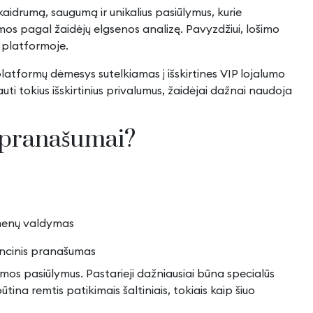
kaidrumą, saugumą ir unikalius pasiūlymus, kurie
amos pagal žaidėjų elgsenos analizę. Pavyzdžiui, lošimo
u platformoje.
platformų dėmesys sutelkiamas į išskirtines VIP lojalumo
i tokius išskirtinius privalumus, žaidėjai dažnai naudoja
i pranašumai?
omenų valdymas
rencinis pranašumas
os pasiūlymus. Pastarieji dažniausiai būna specialūs
tina remtis patikimais šaltiniais, tokiais kaip
šiuo