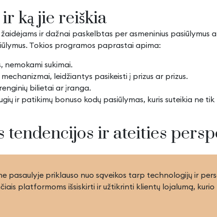
r ką jie reiškia
s žaidėjams ir dažnai paskelbtas per asmeninius pasiūlymus 
 pasiūlymus. Tokios programos paprastai apima:
s, nemokami sukimai.
mechanizmai, leidžiantys pasikeisti į prizus ar prizus.
enginių bilietai ar įranga.
augių ir patikimų bonuso kodų pasiūlymas, kuris suteikia ne ti
 tendencijos ir ateities pers
ame pasaulyje priklauso nuo sąveikos tarp technologijų ir pe
is platformoms išsiskirti ir užtikrinti klientų lojalumą, kurio 