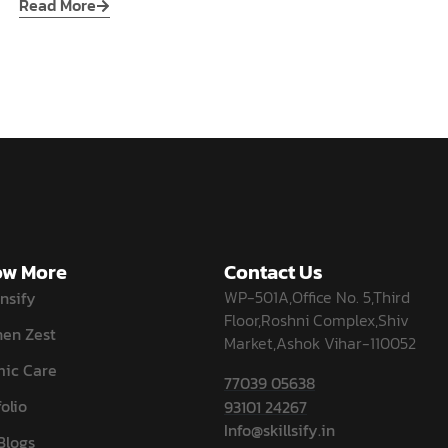
Read More
w More
Contact Us
WP-501A,Office No. 5,Third
nsify
Floor,Roshni Complex,Shiv
hen Zest
Market,Ashok Vihar-110052
ic Care
77039 05638
olio
93101 24267
Info@skillsify.in
Blogs