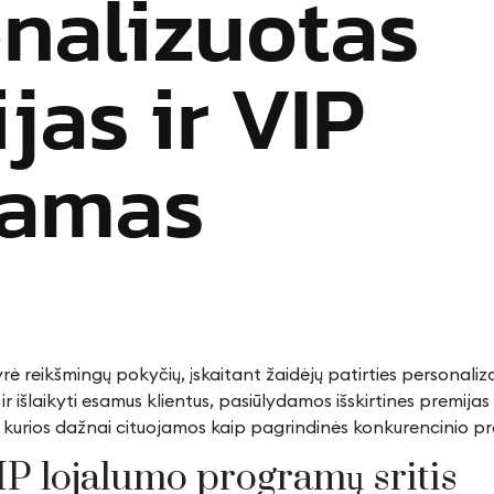
nalizuotas
jas ir VIP
ramas
yrė reikšmingų pokyčių, įskaitant žaidėjų patirties personal
 ir išlaikyti esamus klientus, pasiūlydamos išskirtines premija
os, kurios dažnai cituojamos kaip pagrindinės konkurencinio
IP lojalumo programų sritis