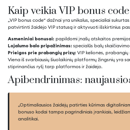
Kaip veikia VIP bonus code i
„VIP bonus code“ dažnai yra unikalus, specialiai sukurta
patvirtinti žaidėjo VIP statusą ir aktyvuoti išskirtinius
Asmeniniai bonusai:
papildomi įnašų atskaitos premijo
Lojalumo balo pripažinimas:
specialūs balų skaičiavimo 
Prieigos prie prabangių prizų:
VIP kelionės, prabangių r
Viena iš svarbiausių šiuolaikinių platformų žingsnių yra s
stiprinančius ryšį tarp platformos ir žaidėjo.
Apibendrinimas: naujausios
„Optimaliausios žaidėjų patirties kūrimas digitalini
bonuso kodai tampa pagrindiniais įrankiais, leidžiančia
analitikai.