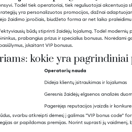
nsyvi. Todėl tiek operatoriai, tiek reguliuotojai akcentuoja s
sių strategijų yra personalizuotos promocijos, dažnai adaptuoj
idėjo žaidimo įpročiais, biudžeto forma ar net laiko praleidim
ektyviausių būdų stiprinti žaidėjų lojalumą. Todėl modernių 
nkus, prabangius prizus ir specialius bonusus. Norėdami gaut
 pasiūlymus, įskaitant VIP bonusus.
riams: kokie yra pagrindinia
Operatorių nauda
Didėja klientų įsitraukimas ir lojalumas
Geresnis žaidėjų elgsenos analizės du
Pagerėjęs reputacijos įvaizdis ir konku
s, svarbu atkreipti dėmesį į galimas "VIP bonus code" form
legijas ar papildomas premijas. Norint suprasti jų vaidmenį, bū